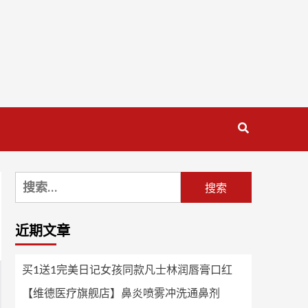
搜
索：
近期文章
买1送1完美日记女孩同款凡士林润唇膏口红
【维德医疗旗舰店】鼻炎喷雾冲洗通鼻剂