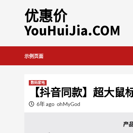
Skip
优惠价
to
content
YouHuiJia.COM
示例页面
数码家电
【抖音同款】超大鼠
6年 ago
ohMyGod