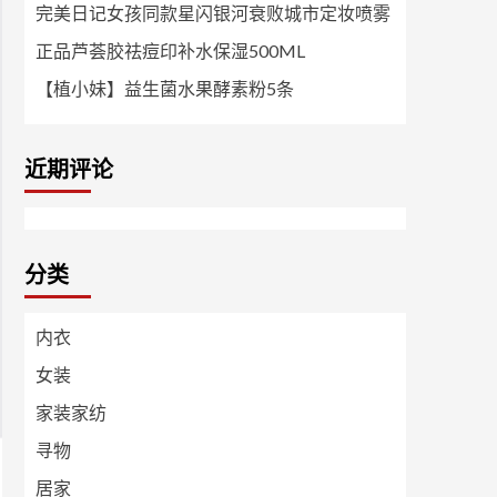
完美日记女孩同款星闪银河衰败城市定妆喷雾
正品芦荟胶祛痘印补水保湿500ML
【植小妹】益生菌水果酵素粉5条
近期评论
分类
内衣
女装
家装家纺
寻物
居家