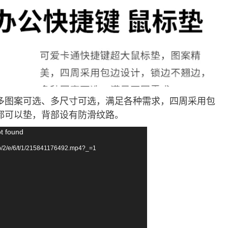
多图案可选、多尺寸可选，满足各种需求，四周采用包
都可以垫，背部设有防滑纹路。
ot found
p/2/e/6/t/1/215841176492.mp4?_=1