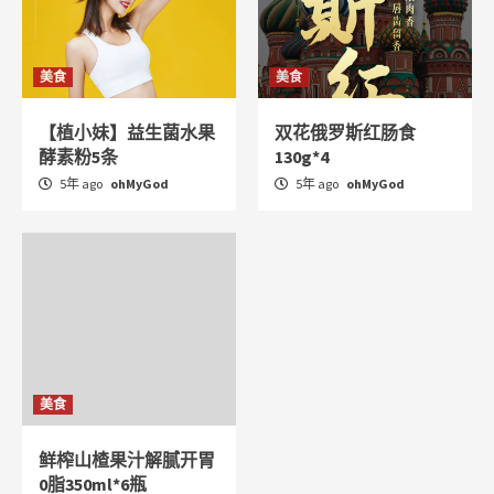
美食
美食
【植小妹】益生菌水果
双花俄罗斯红肠食
酵素粉5条
130g*4
5年 ago
ohMyGod
5年 ago
ohMyGod
美食
鲜榨山楂果汁解腻开胃
0脂350ml*6瓶