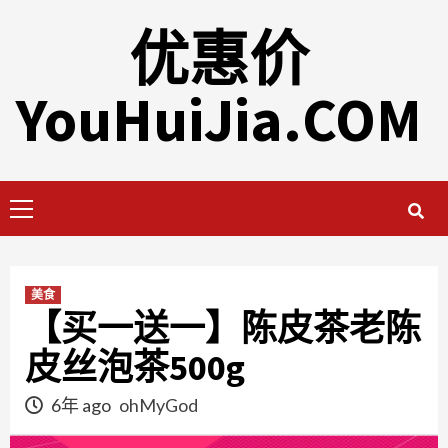
Skip
优惠价
to
content
YouHuiJia.COM
Primary
Menu
美食
【买一送一】陈皮茶老陈
皮丝泡茶500g
6年 ago
ohMyGod