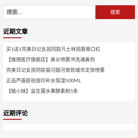
搜
索：
近期文章
买1送1完美日记女孩同款凡士林润唇膏口红
【维德医疗旗舰店】鼻炎喷雾冲洗通鼻剂
完美日记女孩同款星闪银河衰败城市定妆喷雾
正品芦荟胶祛痘印补水保湿500ML
【植小妹】益生菌水果酵素粉5条
近期评论