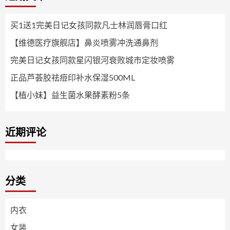
买1送1完美日记女孩同款凡士林润唇膏口红
【维德医疗旗舰店】鼻炎喷雾冲洗通鼻剂
完美日记女孩同款星闪银河衰败城市定妆喷雾
正品芦荟胶祛痘印补水保湿500ML
【植小妹】益生菌水果酵素粉5条
近期评论
分类
内衣
女装