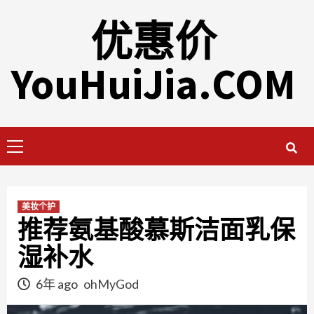
Skip
优惠价
to
content
YouHuiJia.COM
Primary
Menu
美妆个护
推荐氨基酸慕斯洁面乳保
湿补水
6年 ago
ohMyGod