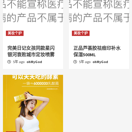
美妆个护
美妆个护
完美日记女孩同款星闪
正品芦荟胶祛痘印补水
银河衰败城市定妆喷雾
保湿500ML
5年 ago
ohMyGod
5年 ago
ohMyGod