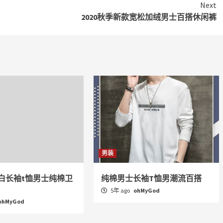
Next
2020秋季新款宽松加绒男士百搭休闲裤
男装
白长袖t恤男士纯棉卫
纯棉男士长袖T恤男潮流百搭
5年 ago
ohMyGod
ohMyGod