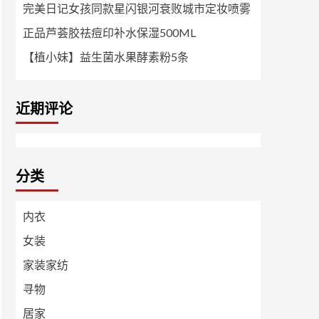
完美日记女孩同款星闪银河衰败城市定妆喷雾
正品芦荟胶祛痘印补水保湿500ML
【植小妹】益生菌水果酵素粉5条
近期评论
分类
内衣
女装
家装家纺
寻物
居家