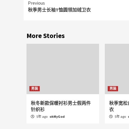
Continue
Previous
秋季男士长袖T恤圆领加绒卫衣
Reading
More Stories
男装
男装
秋冬新款保暖衬衫男士假两件
秋季宽松
针织衫
衣
5年 ago
ohMyGod
5年 ago