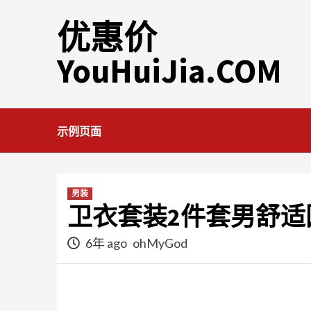
Skip
优惠价
to
content
YouHuiJia.COM
示例页面
男装
卫衣套装2件套男舒适
6年 ago
ohMyGod