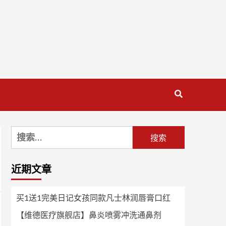
搜
索：
近期文章
买1送1完美日记女孩同款凡士林润唇膏口红
【维德医疗旗舰店】鼻炎喷雾冲洗通鼻剂