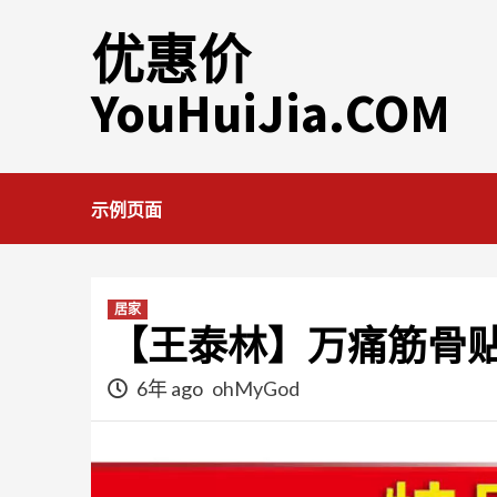
Skip
优惠价
to
content
YouHuiJia.COM
示例页面
居家
【王泰林】万痛筋骨贴
6年 ago
ohMyGod