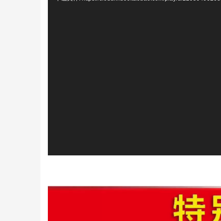
播
放
器