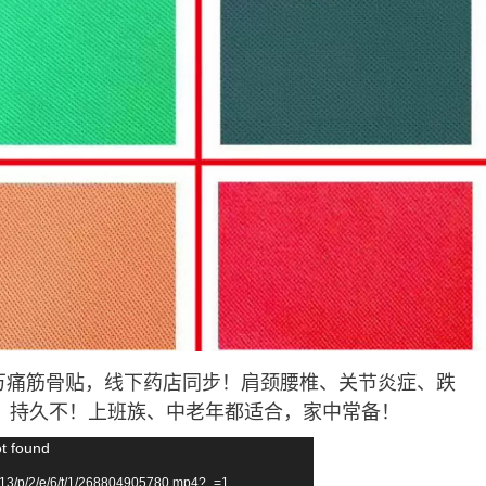
泰林万痛筋骨贴，线下药店同步！肩颈腰椎、关节炎症、跌
，持久不！上班族、中老年都适合，家中常备！
ot found
13/p/2/e/6/t/1/268804905780.mp4?_=1