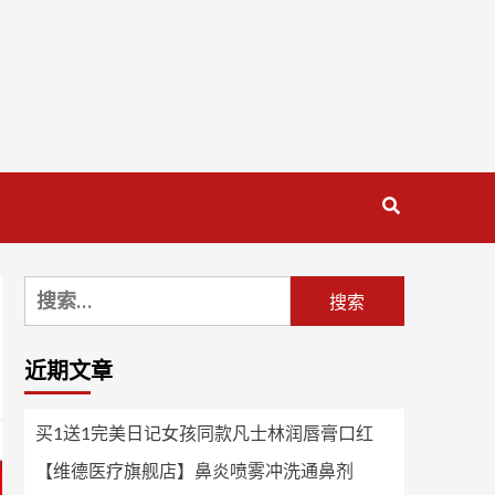
搜
索：
近期文章
买1送1完美日记女孩同款凡士林润唇膏口红
【维德医疗旗舰店】鼻炎喷雾冲洗通鼻剂