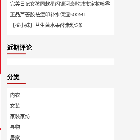
完美日记女孩同款星闪银河衰败城市定妆喷雾
正品芦荟胶祛痘印补水保湿500ML
【植小妹】益生菌水果酵素粉5条
近期评论
分类
内衣
女装
家装家纺
寻物
居家