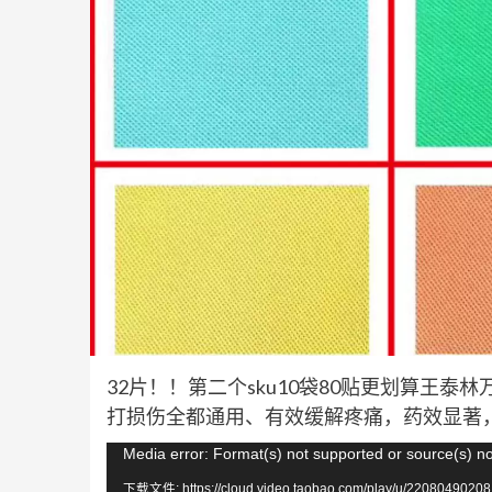
32片！！第二个sku10袋80贴更划算王
打损伤全都通用、有效缓解疼痛，药效显著
视
Media error: Format(s) not supported or source(s) n
频
下载文件: https://cloud.video.taobao.com/play/u/22080490208