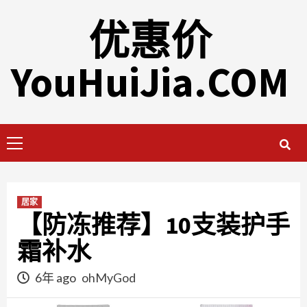
Skip
优惠价
to
content
YouHuiJia.COM
Primary
Menu
居家
【防冻推荐】10支装护手
霜补水
6年 ago
ohMyGod