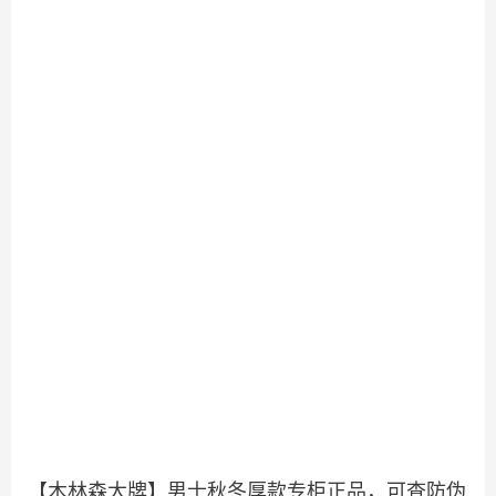
【木林森大牌】男士秋冬厚款专柜正品，可查防伪