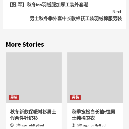
【冠.军】秋冬ins羽绒服加厚工装外套潮
Reading
Next
男士秋冬季外套中长款棉袄工装羽绒棉服男装
More Stories
男装
男装
秋冬新款保暖衬衫男士
秋季宽松白长袖t恤男
假两件针织衫
士纯棉卫衣
5年 ago
ohMyGod
5年 ago
ohMyGod