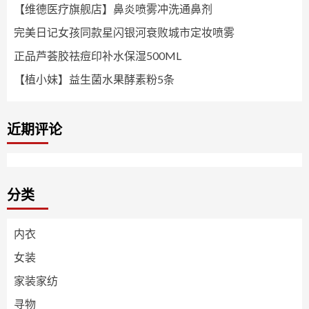
【维德医疗旗舰店】鼻炎喷雾冲洗通鼻剂
完美日记女孩同款星闪银河衰败城市定妆喷雾
正品芦荟胶祛痘印补水保湿500ML
【植小妹】益生菌水果酵素粉5条
近期评论
分类
内衣
女装
家装家纺
寻物