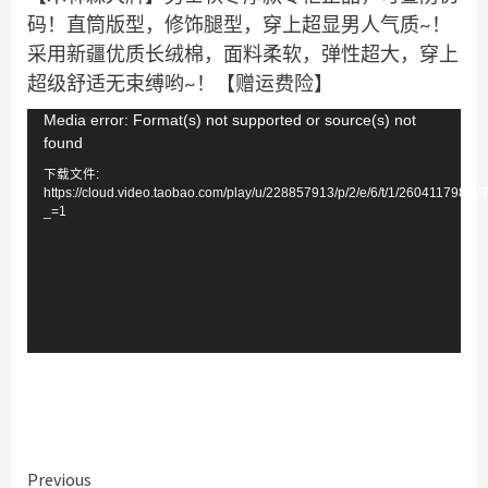
码！直筒版型，修饰腿型，穿上超显男人气质~！
采用新疆优质长绒棉，面料柔软，弹性超大，穿上
超级舒适无束缚哟~！【赠运费险】
视
Media error: Format(s) not supported or source(s) not
found
频
下载文件:
播
https://cloud.video.taobao.com/play/u/228857913/p/2/e/6/t/1/2604117986
放
_=1
器
Continue
Previous