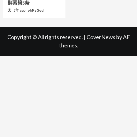
酵素粉5条
5年 ago
ohMyGod
Copyright © All rights reserved.
|
CoverNews
by AF
themes.