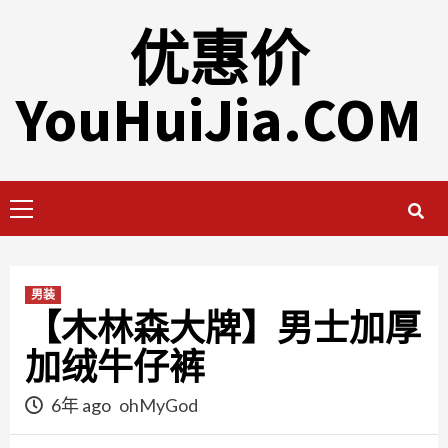
Skip
优惠价
to
content
YouHuiJia.COM
Primary
Menu
男装
【木林森大牌】男士加厚
加绒牛仔裤
6年 ago
ohMyGod