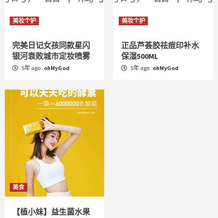
美妆个护
美妆个护
完美日记女孩同款星闪
正品芦荟胶祛痘印补水
银河衰败城市定妆喷雾
保湿500ML
5年 ago
ohMyGod
5年 ago
ohMyGod
美食
【植小妹】益生菌水果