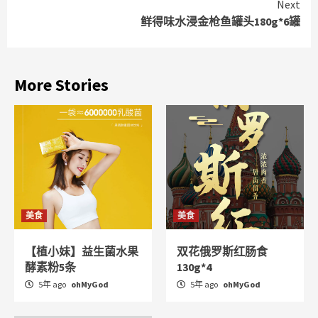
Next
鲜得味水浸金枪鱼罐头180g*6罐
More Stories
美食
美食
【植小妹】益生菌水果
双花俄罗斯红肠食
酵素粉5条
130g*4
5年 ago
ohMyGod
5年 ago
ohMyGod