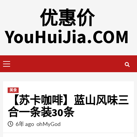
Skip
优惠价
to
content
YouHuiJia.COM
Primary
Menu
美食
【苏卡咖啡】蓝山风味三
合一条装30条
6年 ago
ohMyGod