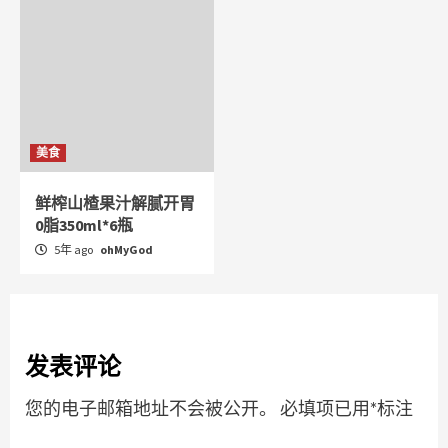
美食
鲜榨山楂果汁解腻开胃
0脂350ml*6瓶
5年 ago
ohMyGod
发表评论
您的电子邮箱地址不会被公开。
必填项已用
*
标注