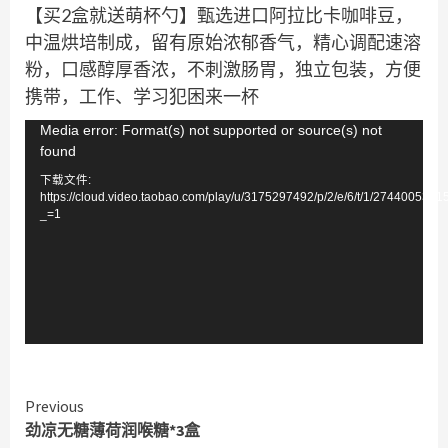
【买2盒就送萌杯勺】甄选进口阿拉比卡咖啡豆，
中温烘培制成，留有原始浓郁香气，精心调配速溶
粉，口感醇厚香浓，不刺激肠胃，独立包装，方便
携带，工作、学习犯困来一杯
视
Media error: Format(s) not supported or source(s) not
found
频
下载文件:
播
https://cloud.video.taobao.com/play/u/3175297492/p/2/e/6/t/1/274400536
放
_=1
器
Continue
Previous
劲凉无糖薄荷润喉糖*3盒
Reading