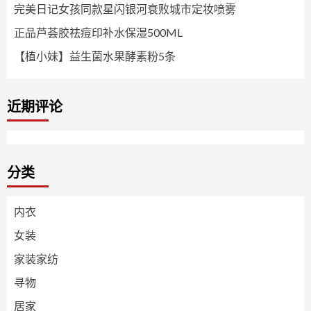
完美日记女孩同款星闪银河衰败城市定妆喷雾
正品芦荟胶祛痘印补水保湿500ML
【植小妹】益生菌水果酵素粉5条
近期评论
分类
内衣
女装
家装家纺
寻物
居家