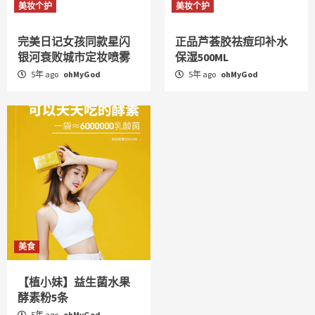
美妆个护
美妆个护
完美日记女孩同款星闪
正品芦荟胶祛痘印补水
银河衰败城市定妆喷雾
保湿500ML
5年 ago
ohMyGod
5年 ago
ohMyGod
美食
【植小妹】益生菌水果
酵素粉5条
5年 ago
ohMyGod