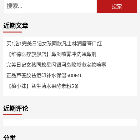
搜
索：
近期文章
买1送1完美日记女孩同款凡士林润唇膏口红
【维德医疗旗舰店】鼻炎喷雾冲洗通鼻剂
完美日记女孩同款星闪银河衰败城市定妆喷雾
正品芦荟胶祛痘印补水保湿500ML
【植小妹】益生菌水果酵素粉5条
近期评论
分类