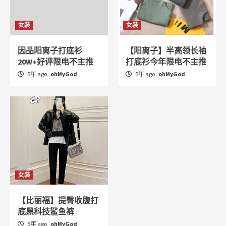
女装
女装
因品阳离子打底衫
【阳离子】半高领长袖
20W+好评限电不主推
打底衫今年限电不主推
5年 ago
ohMyGod
5年 ago
ohMyGod
女装
【比丽福】提臀收腹打
底黑科技鲨鱼裤
5年 ago
ohMyGod