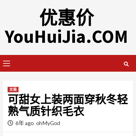
Skip
优惠价
to
content
YouHuiJia.COM
Primary
Menu
女装
可甜女上装两面穿秋冬轻
熟气质针织毛衣
6年 ago
ohMyGod