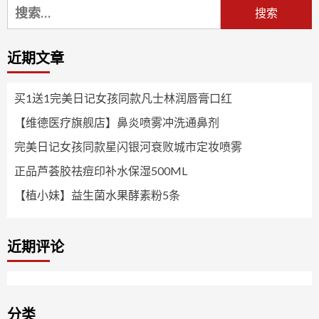
搜
索：
近期文章
买1送1完美日记女孩同款凡士林润唇膏口红
【维德医疗旗舰店】鼻炎喷雾冲洗通鼻剂
完美日记女孩同款星闪银河衰败城市定妆喷雾
正品芦荟胶祛痘印补水保湿500ML
【植小妹】益生菌水果酵素粉5条
近期评论
分类