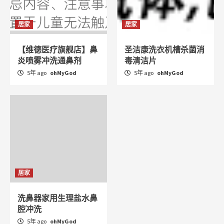
居家
居家
【维德医疗旗舰店】鼻
圣洁康洗衣机槽杀菌消
炎喷雾冲洗通鼻剂
毒清洁片
5年 ago
ohMyGod
5年 ago
ohMyGod
居家
洗鼻器家用生理盐水鼻
腔冲洗
5年 ago
ohMyGod