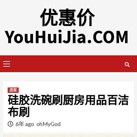
Skip
优惠价
to
content
YouHuiJia.COM
Primary
Menu
居家
硅胶洗碗刷厨房用品百洁
布刷
6年 ago
ohMyGod