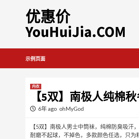
Skip
优惠价
to
content
YouHuiJia.COM
示例页面
内衣
【5双】南极人纯棉秋
6年 ago
ohMyGod
【5双】南极人男士中筒袜，纯棉防臭吸汗，
耐磨不起球，不掉色，多款颜色任选，只为