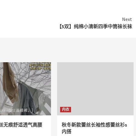
Next
【5双】纯棉小清新四季中筒袜长袜
内衣
丝无痕舒适透气高腰
秋冬新款蕾丝长袖性感蕾丝衫s
内搭