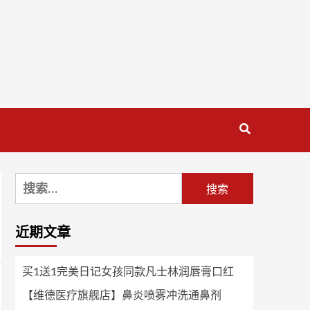
搜
索：
近期文章
买1送1完美日记女孩同款凡士林润唇膏口红
【维德医疗旗舰店】鼻炎喷雾冲洗通鼻剂