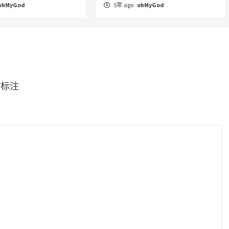
ohMyGod
5年 ago
ohMyGod
*
标注