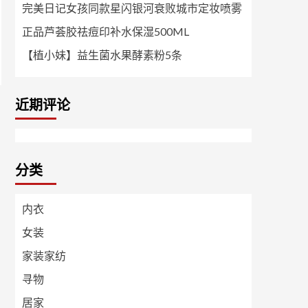
完美日记女孩同款星闪银河衰败城市定妆喷雾
正品芦荟胶祛痘印补水保湿500ML
【植小妹】益生菌水果酵素粉5条
近期评论
分类
内衣
女装
家装家纺
寻物
居家