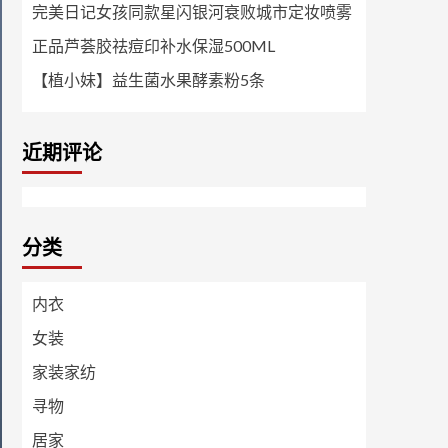
完美日记女孩同款星闪银河衰败城市定妆喷雾
正品芦荟胶祛痘印补水保湿500ML
【植小妹】益生菌水果酵素粉5条
近期评论
分类
内衣
女装
家装家纺
寻物
居家