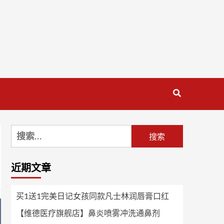
搜
索：
近期文章
买1送1完美日记女孩同款凡士林润唇膏口红
【维德医疗旗舰店】鼻炎喷雾冲洗通鼻剂