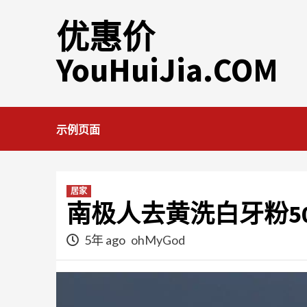
Skip
优惠价
to
content
YouHuiJia.COM
示例页面
居家
南极人去黄洗白牙粉50
5年 ago
ohMyGod