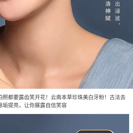
拍照都要露齿笑开花！云南本草珍珠美白牙粉！古法去
除垢提亮，让你展露自信笑容