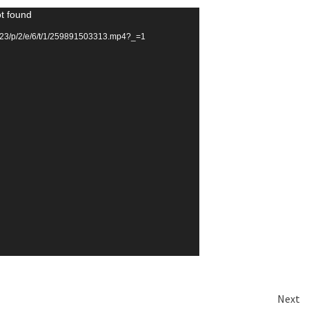
ot found
23/p/2/e/6/t/1/259891503313.mp4?_=1
Next