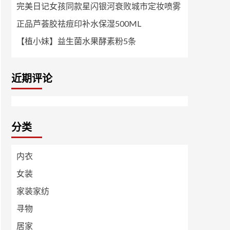
完美日记女孩同款星闪银河衰败城市定妆喷雾
正品芦荟胶祛痘印补水保湿500ML
【植小妹】益生菌水果酵素粉5条
近期评论
分类
内衣
女装
家装家纺
寻物
居家