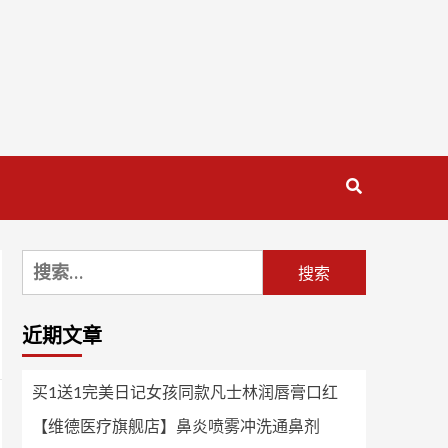
搜
索：
近期文章
买1送1完美日记女孩同款凡士林润唇膏口红
【维德医疗旗舰店】鼻炎喷雾冲洗通鼻剂