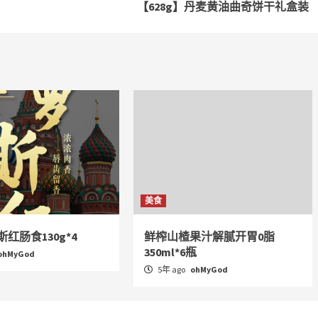
【628g】丹麦黄油曲奇饼干礼盒装
美食
红肠食130g*4
鲜榨山楂果汁解腻开胃0脂
350ml*6瓶
ohMyGod
5年 ago
ohMyGod