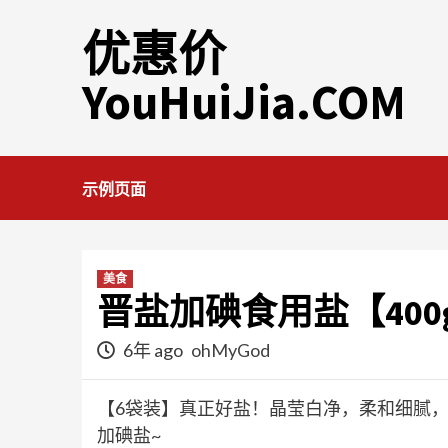
Skip
优惠价
to
content
YouHuiJia.COM
示例页面
美食
晋盐加碘食用盐【400
6年 ago
ohMyGod
【6袋装】真正好盐！晶莹白净，柔和细腻
加碘盐~