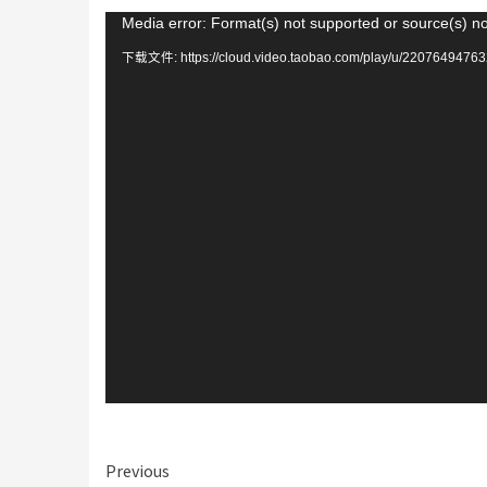
视
Media error: Format(s) not supported or source(s) n
频
下载文件: https://cloud.video.taobao.com/play/u/22076494763
播
放
器
Continue
Previous