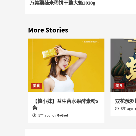
万美猴菇米稀饼干整大箱1020g
Reading
More Stories
美食
美食
【植小妹】益生菌水果酵素粉5
双花俄罗斯
条
5年 ago
5年 ago
ohMyGod