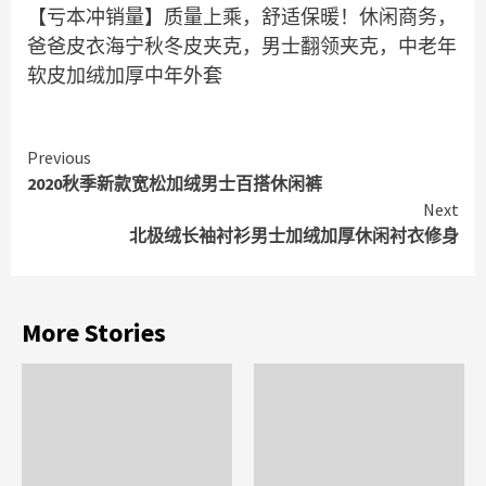
【亏本冲销量】质量上乘，舒适保暖！休闲商务，
爸爸皮衣海宁秋冬皮夹克，男士翻领夹克，中老年
软皮加绒加厚中年外套
Continue
Previous
2020秋季新款宽松加绒男士百搭休闲裤
Reading
Next
北极绒长袖衬衫男士加绒加厚休闲衬衣修身
More Stories