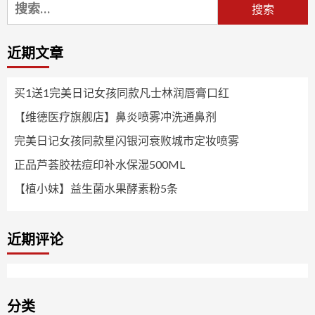
搜
索：
近期文章
买1送1完美日记女孩同款凡士林润唇膏口红
【维德医疗旗舰店】鼻炎喷雾冲洗通鼻剂
完美日记女孩同款星闪银河衰败城市定妆喷雾
正品芦荟胶祛痘印补水保湿500ML
【植小妹】益生菌水果酵素粉5条
近期评论
分类