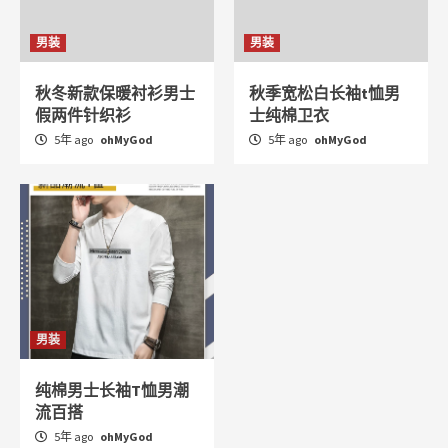
男装
男装
秋冬新款保暖衬衫男士
秋季宽松白长袖t恤男
假两件针织衫
士纯棉卫衣
5年 ago
ohMyGod
5年 ago
ohMyGod
男装
纯棉男士长袖T恤男潮
流百搭
5年 ago
ohMyGod