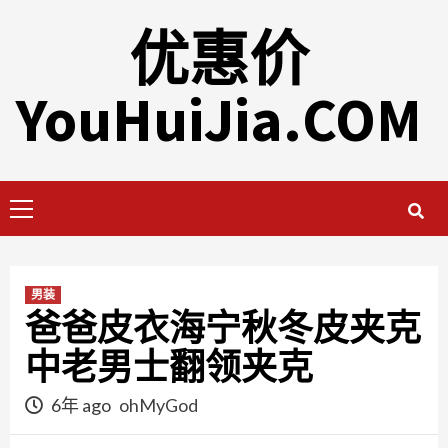
Skip
优惠价
to
content
YouHuiJia.COM
Primary
Menu
男装
爸爸皮衣海宁秋冬皮夹克
中老男士翻领夹克
6年 ago
ohMyGod