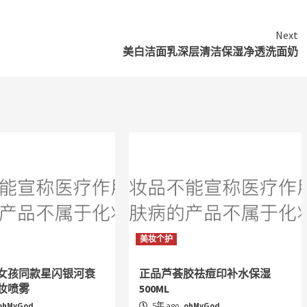
Next
美白洁面乳深层清洁保湿净透洗面奶
美妆个护
女孩同款星闪银河衰
正品芦荟胶祛痘印补水保湿
妆喷雾
500ML
ohMyGod
5年 ago
ohMyGod