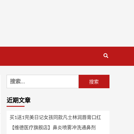
搜
索：
近期文章
买1送1完美日记女孩同款凡士林润唇膏口红
【维德医疗旗舰店】鼻炎喷雾冲洗通鼻剂