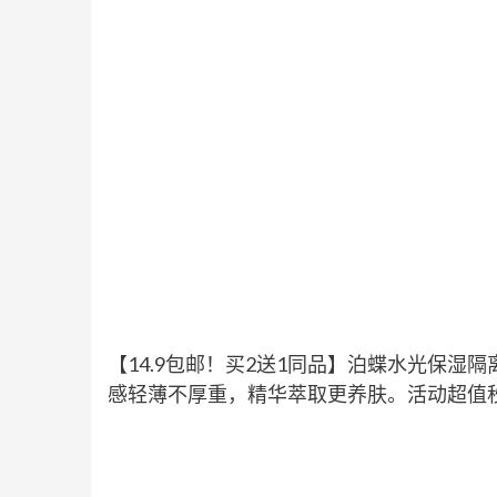
【14.9包邮！买2送1同品】泊蝶水光保
感轻薄不厚重，精华萃取更养肤。活动超值