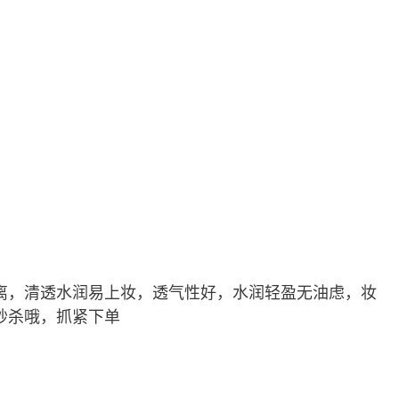
湿隔离，清透水润易上妆，透气性好，水润轻盈无油虑，妆
秒杀哦，抓紧下单