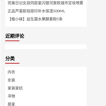
完美日记女孩同款星闪银河衰败城市定妆喷雾
正品芦荟胶祛痘印补水保湿500ML
【植小妹】益生菌水果酵素粉5条
近期评论
分类
内衣
女装
家装家纺
寻物
居家