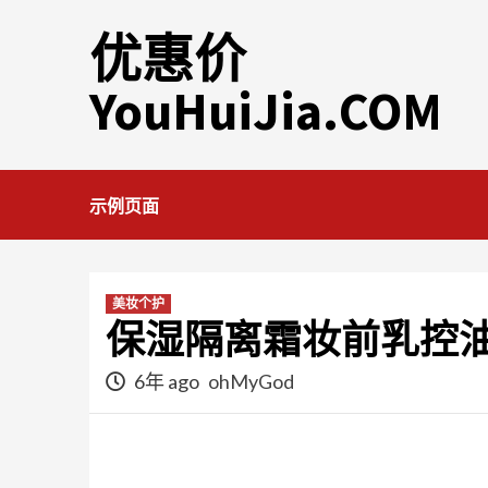
Skip
优惠价
to
content
YouHuiJia.COM
示例页面
美妆个护
保湿隔离霜妆前乳控油
6年 ago
ohMyGod