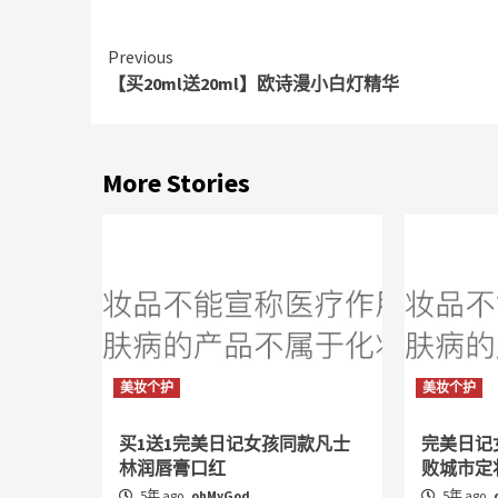
Continue
Previous
【买20ml送20ml】欧诗漫小白灯精华
Reading
More Stories
美妆个护
美妆个护
买1送1完美日记女孩同款凡士
完美日记
林润唇膏口红
败城市定
5年 ago
ohMyGod
5年 ago