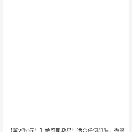
【第2件0元！】敏感肌救星！适合任何肌肤，微整