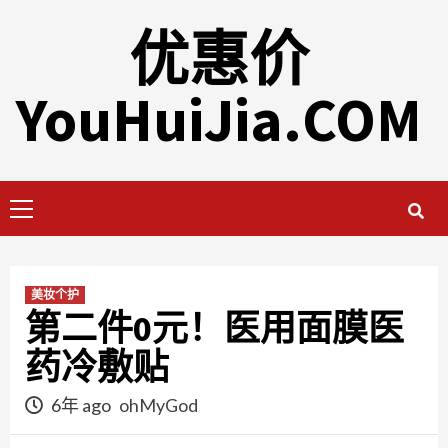
Skip
优惠价
to
content
YouHuiJia.COM
Primary
Menu
美妆个护
第二件0元！医用面膜医
药冷敷贴
6年 ago
ohMyGod