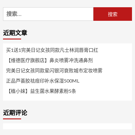
搜
索：
近期文章
买1送1完美日记女孩同款凡士林润唇膏口红
【维德医疗旗舰店】鼻炎喷雾冲洗通鼻剂
完美日记女孩同款星闪银河衰败城市定妆喷雾
正品芦荟胶祛痘印补水保湿500ML
【植小妹】益生菌水果酵素粉5条
近期评论