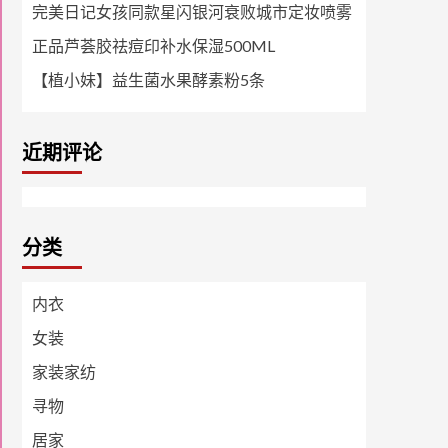
完美日记女孩同款星闪银河衰败城市定妆喷雾
正品芦荟胶祛痘印补水保湿500ML
【植小妹】益生菌水果酵素粉5条
近期评论
分类
内衣
女装
家装家纺
寻物
居家