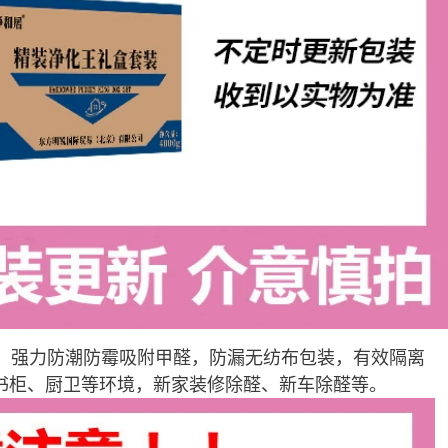
年，强力防潮防霉吸附甲醛，防漏无纺布包装，有效隔离
书柜、厨卫等环境，新家装修除醛、新车除醛等。