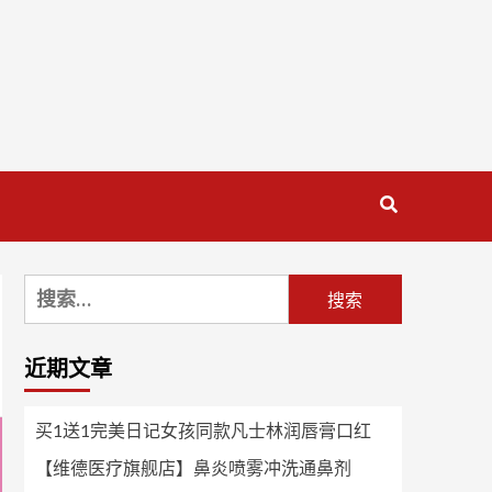
搜
索：
近期文章
买1送1完美日记女孩同款凡士林润唇膏口红
【维德医疗旗舰店】鼻炎喷雾冲洗通鼻剂