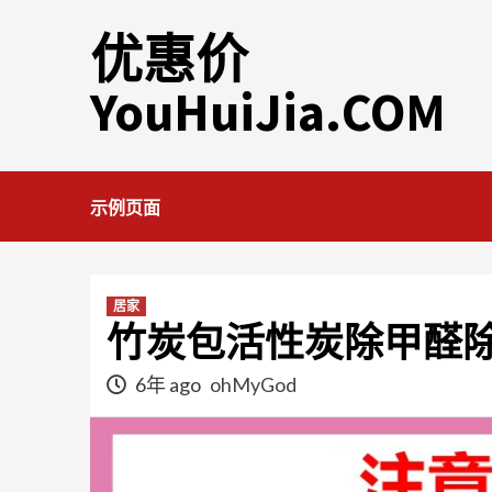
Skip
优惠价
to
content
YouHuiJia.COM
示例页面
居家
竹炭包活性炭除甲醛除
6年 ago
ohMyGod