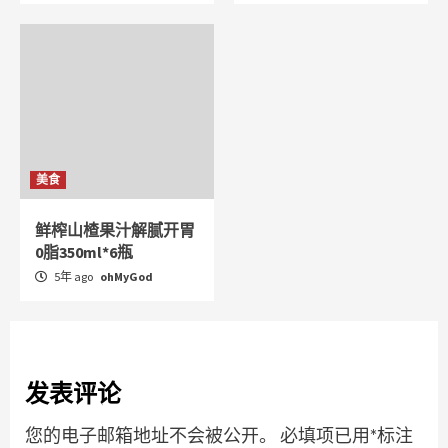
美食
鲜榨山楂果汁解腻开胃
0脂350ml*6瓶
5年 ago
ohMyGod
发表评论
您的电子邮箱地址不会被公开。
必填项已用
*
标注