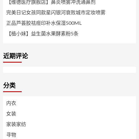
【维德医疗旗舰店】鼻炎喷雾冲洗通鼻剂
完美日记女孩同款星闪银河衰败城市定妆喷雾
正品芦荟胶祛痘印补水保湿500ML
【植小妹】益生菌水果酵素粉5条
近期评论
分类
内衣
女装
家装家纺
寻物