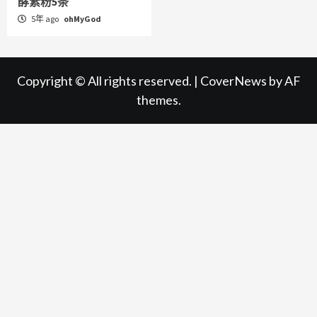
酵素粉5条
5年 ago
ohMyGod
Copyright © All rights reserved.
|
CoverNews
by AF
themes.