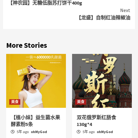
【神农园】无糖低脂苏打饼干400g
Reading
Next
【龙盛】自制红油辣椒油
More Stories
美食
美食
【植小妹】益生菌水果
双花俄罗斯红肠食
酵素粉5条
130g*4
5年 ago
ohMyGod
5年 ago
ohMyGod