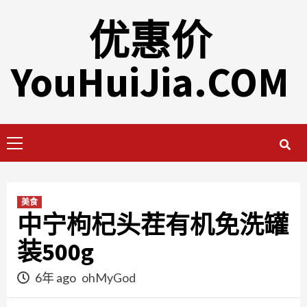
Skip
优惠价
to
content
YouHuiJia.COM
Primary
Menu
美食
中宁枸杞头茬有机免洗罐
装500g
6年 ago
ohMyGod