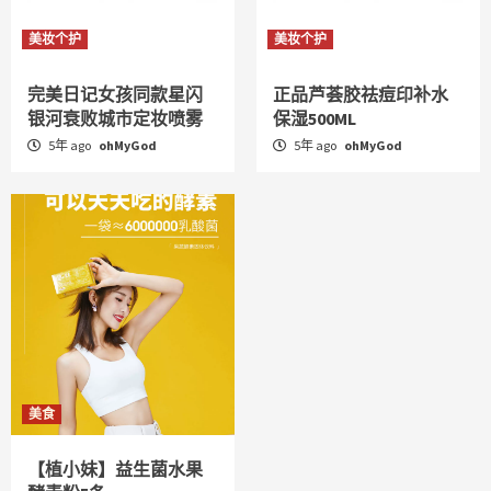
美妆个护
美妆个护
完美日记女孩同款星闪
正品芦荟胶祛痘印补水
银河衰败城市定妆喷雾
保湿500ML
5年 ago
ohMyGod
5年 ago
ohMyGod
美食
【植小妹】益生菌水果