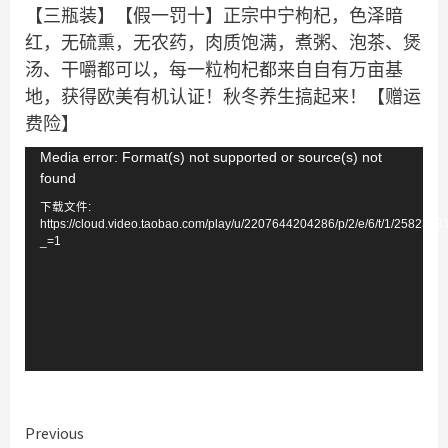
【三瓶装】【假一罚十】正宗中宁枸杞，色泽暗
红，无硫熏，无农药，肉质饱满，煮粥、泡茶、煲
汤、干嚼都可以，每一粒枸杞都来自自有万亩基
地，获得欧美有机认证！秋冬养生搞起来！【赠运
费险】
视
Media error: Format(s) not supported or source(s) not
found
频
下载文件:
播
https://cloud.video.taobao.com/play/u/2207644204286/p/2/e/6/t/1/258234
放
_=1
器
Continue
Previous