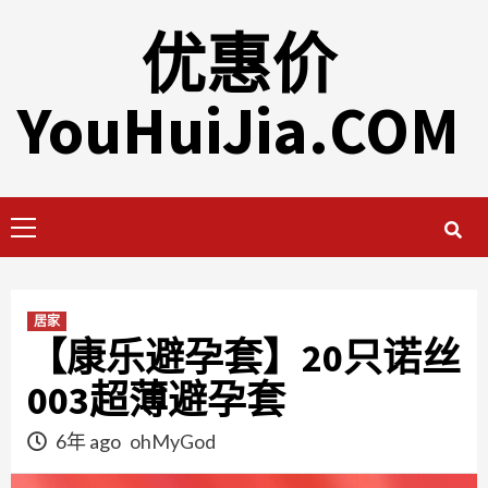
Skip
优惠价
to
content
YouHuiJia.COM
Primary
Menu
居家
【康乐避孕套】20只诺丝
003超薄避孕套
6年 ago
ohMyGod