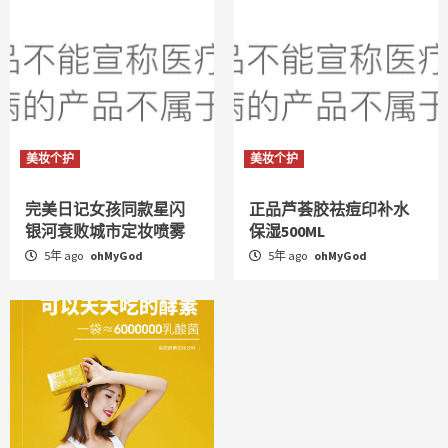
美妆个护
美妆个护
完美日记女孩同款星闪
正品芦荟胶祛痘印补水
银河衰败城市定妆喷雾
保湿500ML
5年 ago
ohMyGod
5年 ago
ohMyGod