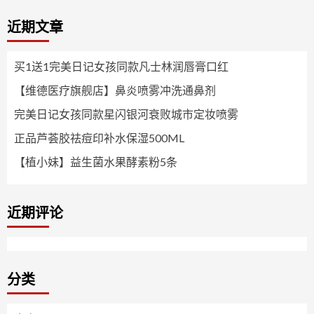
近期文章
买1送1完美日记女孩同款凡士林润唇膏口红
【维德医疗旗舰店】鼻炎喷雾冲洗通鼻剂
完美日记女孩同款星闪银河衰败城市定妆喷雾
正品芦荟胶祛痘印补水保湿500ML
【植小妹】益生菌水果酵素粉5条
近期评论
分类