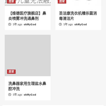
居家
居家
【维德医疗旗舰店】鼻
圣洁康洗衣机槽杀菌消
炎喷雾冲洗通鼻剂
毒清洁片
5年 ago
ohMyGod
5年 ago
ohMyGod
居家
洗鼻器家用生理盐水鼻
腔冲洗
5年 ago
ohMyGod