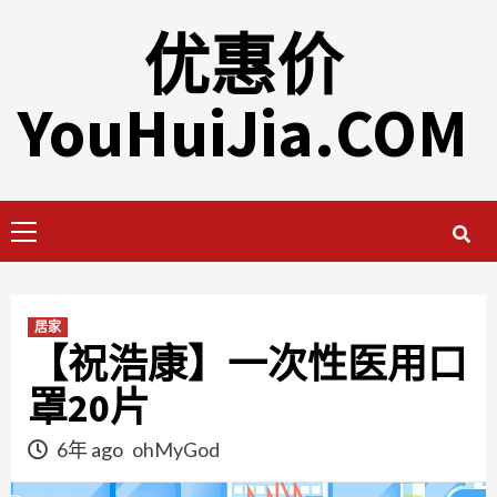
Skip
优惠价
to
content
YouHuiJia.COM
Primary
Menu
居家
【祝浩康】一次性医用口
罩20片
6年 ago
ohMyGod