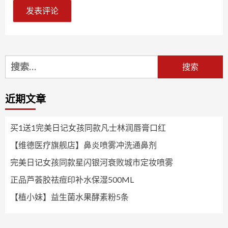
搜
索：
近期文章
买1送1完美日记女孩同款凡士林润唇膏口红
【维德医疗旗舰店】鼻炎喷雾冲洗通鼻剂
完美日记女孩同款星闪银河衰败城市定妆喷雾
正品芦荟胶祛痘印补水保湿500ML
【植小妹】益生菌水果酵素粉5条