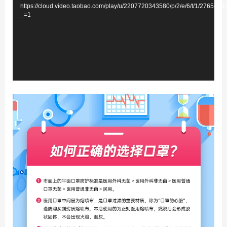
播
https://cloud.video.taobao.com/play/u/2207720343580/p/2/e/6/t/1/276541
放
_=1
器