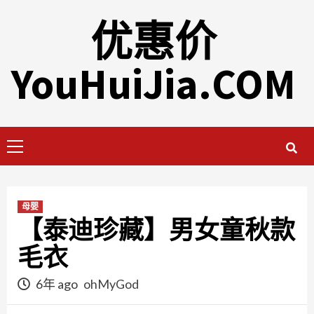
Skip
优惠价
to
content
YouHuiJia.COM
Primary
Menu
母婴
【泰迪珍藏】男女童秋款
毛衣
6年 ago
ohMyGod