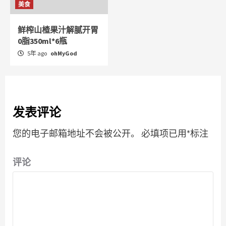
美食
鲜榨山楂果汁解腻开胃
0脂350ml*6瓶
5年 ago
ohMyGod
发表评论
您的电子邮箱地址不会被公开。
必填项已用
*
标注
评论