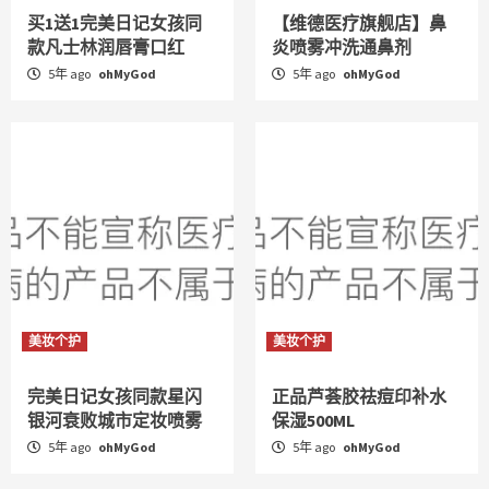
买1送1完美日记女孩同
【维德医疗旗舰店】鼻
款凡士林润唇膏口红
炎喷雾冲洗通鼻剂
5年 ago
ohMyGod
5年 ago
ohMyGod
美妆个护
美妆个护
完美日记女孩同款星闪
正品芦荟胶祛痘印补水
银河衰败城市定妆喷雾
保湿500ML
5年 ago
ohMyGod
5年 ago
ohMyGod