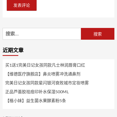
搜
索：
近期文章
买1送1完美日记女孩同款凡士林润唇膏口红
【维德医疗旗舰店】鼻炎喷雾冲洗通鼻剂
完美日记女孩同款星闪银河衰败城市定妆喷雾
正品芦荟胶祛痘印补水保湿500ML
【植小妹】益生菌水果酵素粉5条