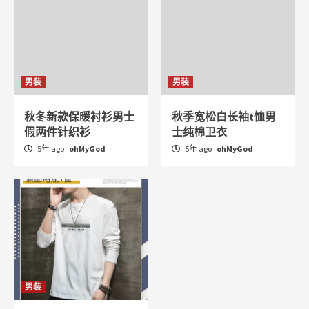
男装
男装
秋冬新款保暖衬衫男士
秋季宽松白长袖t恤男
假两件针织衫
士纯棉卫衣
5年 ago
ohMyGod
5年 ago
ohMyGod
男装