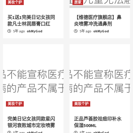
美妆个护
居家
买1送1完美日记女孩同
【维德医疗旗舰店】鼻
款凡士林润唇膏口红
炎喷雾冲洗通鼻剂
5年 ago
ohMyGod
5年 ago
ohMyGod
美妆个护
美妆个护
完美日记女孩同款星闪
正品芦荟胶祛痘印补水
银河衰败城市定妆喷雾
保湿500ML
5年 ago
ohMyGod
5年 ago
ohMyGod