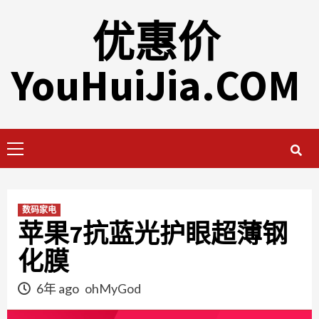
Skip
优惠价
to
content
YouHuiJia.COM
Primary
Menu
数码家电
苹果7抗蓝光护眼超薄钢
化膜
6年 ago
ohMyGod