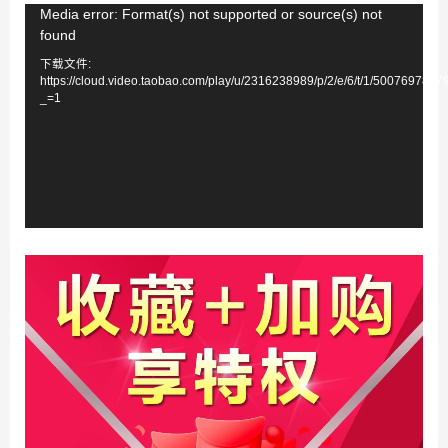
视
Media error: Format(s) not supported or source(s) not
found
频
下载文件:
播
https://cloud.video.taobao.com/play/u/2316238989/p/2/e/6/t/1/500769783
放
_=1
器