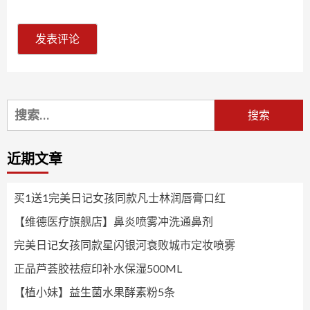
搜
索：
近期文章
买1送1完美日记女孩同款凡士林润唇膏口红
【维德医疗旗舰店】鼻炎喷雾冲洗通鼻剂
完美日记女孩同款星闪银河衰败城市定妆喷雾
正品芦荟胶祛痘印补水保湿500ML
【植小妹】益生菌水果酵素粉5条