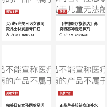
美妆个护
居家
买1送1完美日记女孩同
【维德医疗旗舰店】鼻
款凡士林润唇膏口红
炎喷雾冲洗通鼻剂
5年 ago
ohMyGod
5年 ago
ohMyGod
美妆个护
美妆个护
完美日记女孩同款星闪
正品芦荟胶祛痘印补水