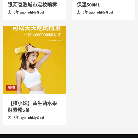
银河衰败城市定妆喷雾
保湿500ML
5年 ago
ohMyGod
5年 ago
ohMyGod
美食
【植小妹】益生菌水果
酵素粉5条
5年 ago
ohMyGod