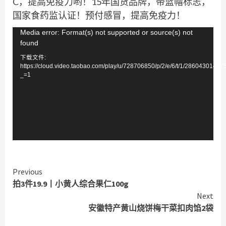
C，提高免疫力哟！15年国货品牌，带蓝帽标志，
国家食药监认证！预付感冒，提高免疫力！
视
Media error: Format(s) not supported or source(s) not
found
频
下载文件:
播
https://cloud.video.taobao.com/play/u/728706850/p/2/e/6/t/1/2860430142
放
_=1
器
Continue
Previous
拍3件19.9丨小黄人综合果仁100g
Reading
Next
安徽特产黄山烧饼梅干菜扣肉馅2袋