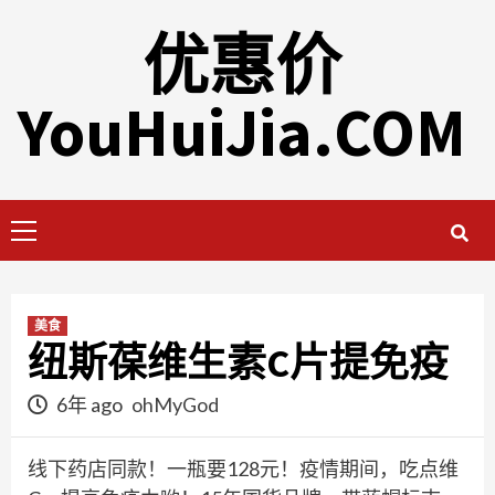
Skip
优惠价
to
content
YouHuiJia.COM
Primary
Menu
美食
纽斯葆维生素C片提免疫
6年 ago
ohMyGod
线下药店同款！一瓶要128元！疫情期间，吃点维