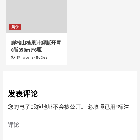
美食
鲜榨山楂果汁解腻开胃
0脂350ml*6瓶
5年 ago
ohMyGod
发表评论
您的电子邮箱地址不会被公开。
必填项已用
*
标注
评论