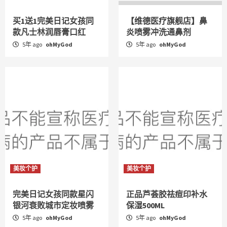
买1送1完美日记女孩同
【维德医疗旗舰店】鼻
款凡士林润唇膏口红
炎喷雾冲洗通鼻剂
5年 ago
ohMyGod
5年 ago
ohMyGod
美妆个护
美妆个护
完美日记女孩同款星闪
正品芦荟胶祛痘印补水
银河衰败城市定妆喷雾
保湿500ML
5年 ago
ohMyGod
5年 ago
ohMyGod