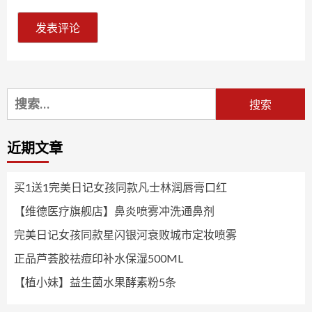
搜
索：
近期文章
买1送1完美日记女孩同款凡士林润唇膏口红
【维德医疗旗舰店】鼻炎喷雾冲洗通鼻剂
完美日记女孩同款星闪银河衰败城市定妆喷雾
正品芦荟胶祛痘印补水保湿500ML
【植小妹】益生菌水果酵素粉5条