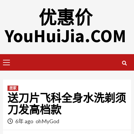
Skip
优惠价
to
content
YouHuiJia.COM
Primary
Menu
居家
送刀片飞科全身水洗剃须
刀发高档款
6年 ago
ohMyGod