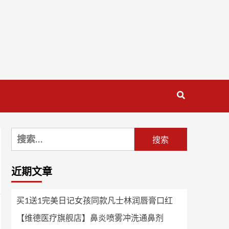
搜
索：
近期文章
买1送1完美日记女孩同款凡士林润唇膏口红
【维德医疗旗舰店】鼻炎喷雾冲洗通鼻剂