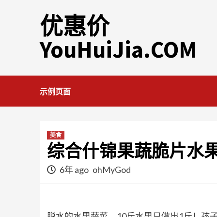
Skip
优惠价
to
content
YouHuiJia.COM
示例页面
美食
综合什锦果蔬脆片水果干
6年 ago
ohMyGod
脱水的水果蔬菜，10斤水果只做出1斤！孩