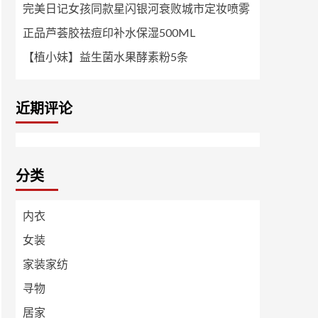
完美日记女孩同款星闪银河衰败城市定妆喷雾
正品芦荟胶祛痘印补水保湿500ML
【植小妹】益生菌水果酵素粉5条
近期评论
分类
内衣
女装
家装家纺
寻物
居家