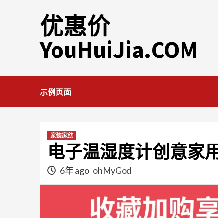
Skip
优惠价
to
content
YouHuiJia.COM
示例页面
家装家纺
电子温湿度计创意家
6年 ago
ohMyGod