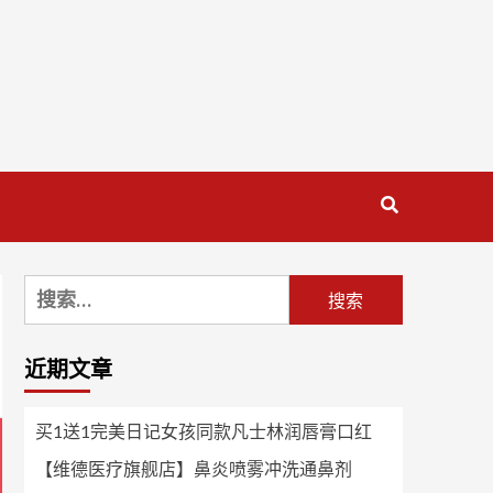
搜
索：
近期文章
买1送1完美日记女孩同款凡士林润唇膏口红
【维德医疗旗舰店】鼻炎喷雾冲洗通鼻剂