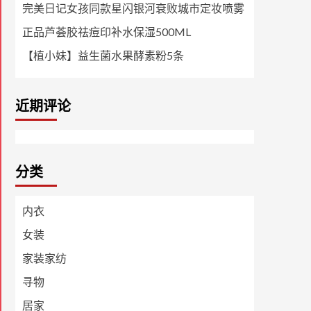
完美日记女孩同款星闪银河衰败城市定妆喷雾
正品芦荟胶祛痘印补水保湿500ML
【植小妹】益生菌水果酵素粉5条
近期评论
分类
内衣
女装
家装家纺
寻物
居家