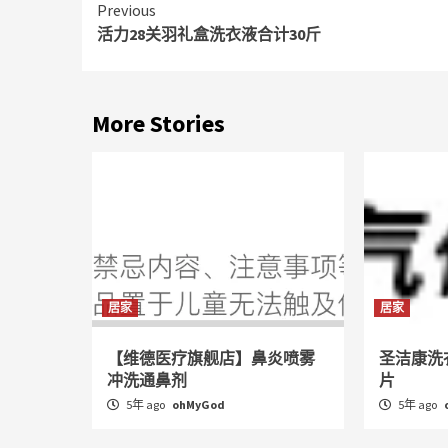
Continue
Previous
活力28关羽礼盒洗衣液合计30斤
Reading
More Stories
居家
居家
【维德医疗旗舰店】鼻炎喷雾
圣洁康洗
冲洗通鼻剂
片
5年 ago
ohMyGod
5年 ago