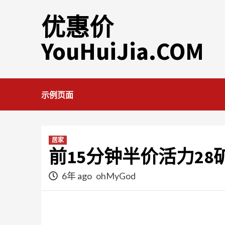
Skip
优惠价
to
content
YouHuiJia.COM
示例页面
居家
前15分钟半价活力28
6年 ago
ohMyGod