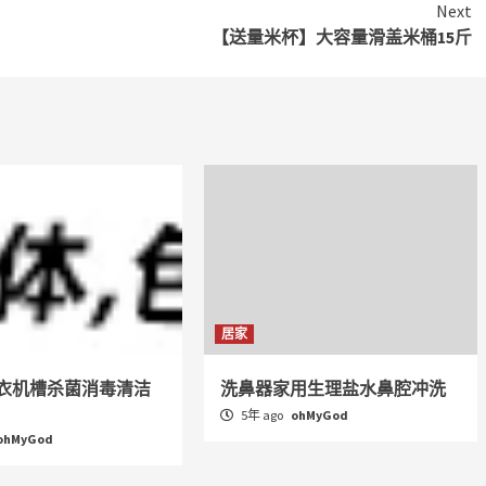
Next
【送量米杯】大容量滑盖米桶15斤
居家
衣机槽杀菌消毒清洁
洗鼻器家用生理盐水鼻腔冲洗
5年 ago
ohMyGod
ohMyGod