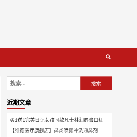
搜
索：
近期文章
买1送1完美日记女孩同款凡士林润唇膏口红
【维德医疗旗舰店】鼻炎喷雾冲洗通鼻剂