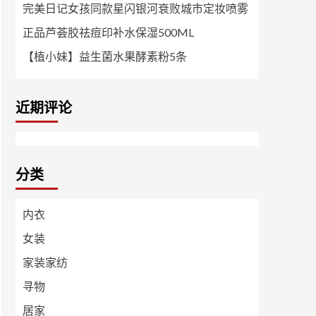
完美日记女孩同款星闪银河衰败城市定妆喷雾
正品芦荟胶祛痘印补水保湿500ML
【植小妹】益生菌水果酵素粉5条
近期评论
分类
内衣
女装
家装家纺
寻物
居家