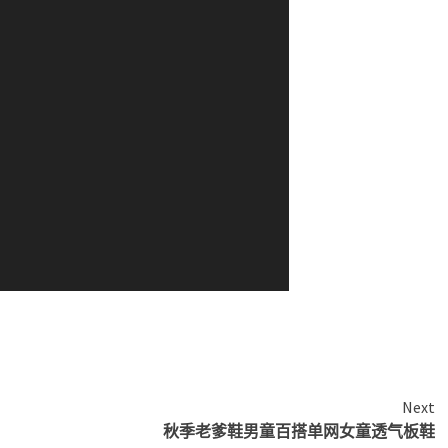
Next
秋季老爹鞋男童百搭单网女童透气板鞋