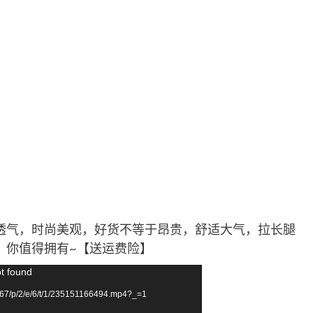
透气，时尚美观，好货不等于昂贵，舒适大气，拉长腿
。你值得拥有~【送运费险】
ot found
67/p/2/e/6/t/1/235151166494.mp4?_=1