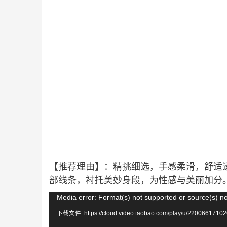
【推荐理由】：精挑细选，手感柔滑，舒适
部线条，衬托美妙身段，为性感与美丽加分
视
Media error: Format(s) not supported or source(s) n
频
下载文件: https://cloud.video.taobao.com/play/u/22006617102
播