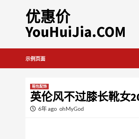
Skip
优惠价
to
content
YouHuiJia.COM
示例页面
鞋包配饰
英伦风不过膝长靴女2
6年 ago
ohMyGod