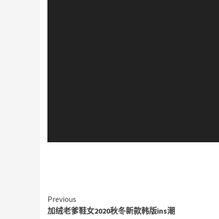
放
器
Continue
Previous
加绒老爹鞋女2020秋冬新款韩版ins潮
Reading