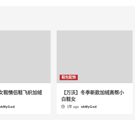
鞋包配饰
女鞋情侣鞋飞织加绒
【万沃】冬季新款加绒高帮小
白鞋女
ohMyGod
5年 ago
ohMyGod