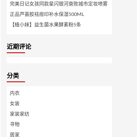
完美日记女孩同款星闪银河衰败城市定妆喷雾
正品芦荟胶祛痘印补水保湿500ML
【植小妹】益生菌水果酵素粉5条
近期评论
分类
内衣
女装
家装家纺
寻物
居家