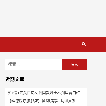
搜
索：
近期文章
买1送1完美日记女孩同款凡士林润唇膏口红
【维德医疗旗舰店】鼻炎喷雾冲洗通鼻剂