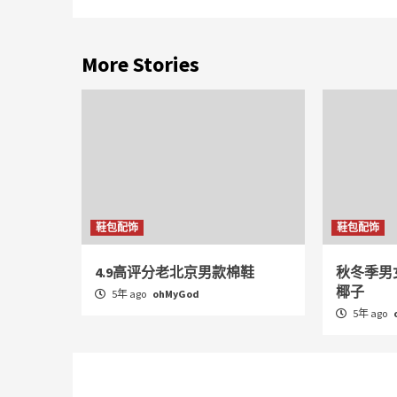
More Stories
鞋包配饰
鞋包配饰
4.9高评分老北京男款棉鞋
秋冬季男
椰子
5年 ago
ohMyGod
5年 ago