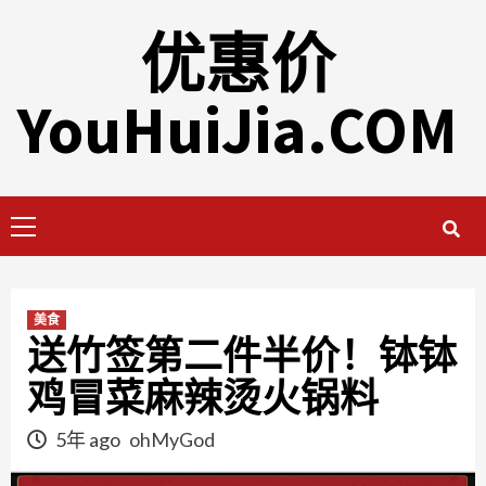
Skip
优惠价
to
content
YouHuiJia.COM
Primary
Menu
美食
送竹签第二件半价！钵钵
鸡冒菜麻辣烫火锅料
5年 ago
ohMyGod