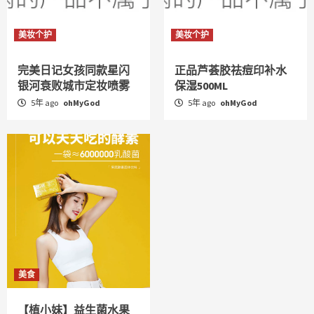
美妆个护
美妆个护
完美日记女孩同款星闪
正品芦荟胶祛痘印补水
银河衰败城市定妆喷雾
保湿500ML
5年 ago
ohMyGod
5年 ago
ohMyGod
美食
【植小妹】益生菌水果