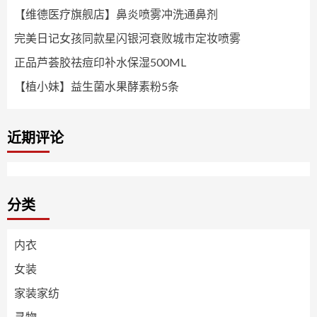
【维德医疗旗舰店】鼻炎喷雾冲洗通鼻剂
完美日记女孩同款星闪银河衰败城市定妆喷雾
正品芦荟胶祛痘印补水保湿500ML
【植小妹】益生菌水果酵素粉5条
近期评论
分类
内衣
女装
家装家纺
寻物