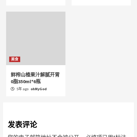
美食
鲜榨山楂果汁解腻开胃
0脂350ml*6瓶
5年 ago
ohMyGod
发表评论