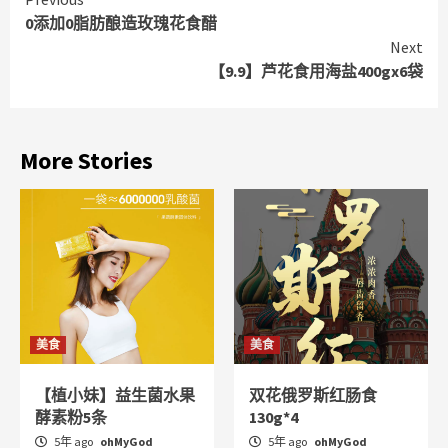
Continue
0添加0脂肪酿造玫瑰花食醋
Reading
Next
【9.9】芦花食用海盐400gx6袋
More Stories
美食
美食
【植小妹】益生菌水果
双花俄罗斯红肠食
酵素粉5条
130g*4
5年 ago
ohMyGod
5年 ago
ohMyGod