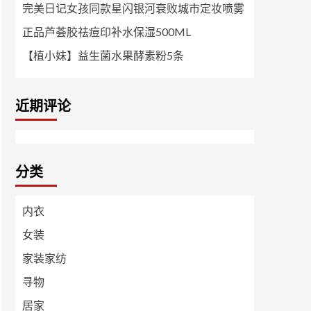
完美日记女孩同款星闪银河衰败城市定妆喷雾
正品芦荟胶祛痘印补水保湿500ML
【植小妹】益生菌水果酵素粉5条
近期评论
分类
内衣
女装
家装家纺
寻物
居家