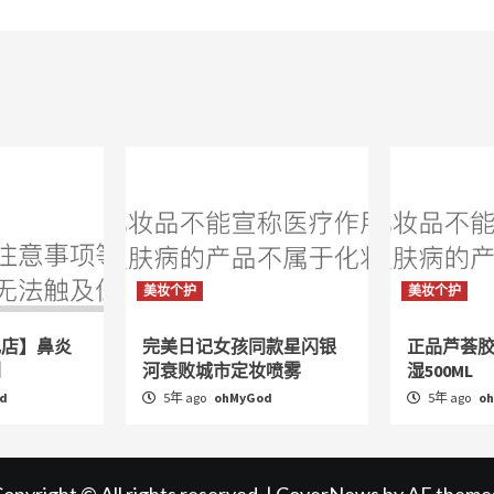
美妆个护
美妆个护
舰店】鼻炎
完美日记女孩同款星闪银
正品芦荟
剂
河衰败城市定妆喷雾
湿500ML
d
5年 ago
ohMyGod
5年 ago
o