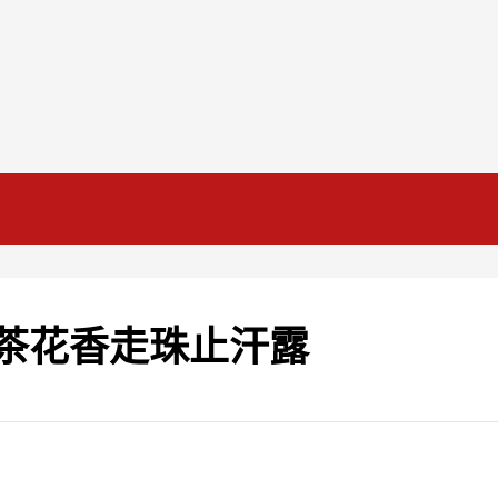
山茶花香走珠止汗露