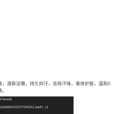
香，清新淡雅，持久抑汗，去除汗味，香体护肤，温和0
肤。
ot found
p/2/e/6/t/1/218727040151.mp4?_=1