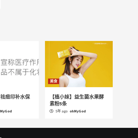
美食
胶祛痘印补水保
【植小妹】益生菌水果酵
素粉5条
hMyGod
5年 ago
ohMyGod