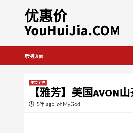
Skip
优惠价
to
content
YouHuiJia.COM
示例页面
美妆个护
【雅芳】美国AVON
5年 ago
ohMyGod