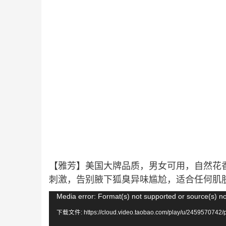
【雅芳】美国大牌品质，男女可用，自然花
刺激，告别腋下狐臭异味尴尬，适合任何肌
视
Media error: Format(s) not supported or source(s) n
频
下载文件: https://cloud.video.taobao.com/play/u/2459570742/
播