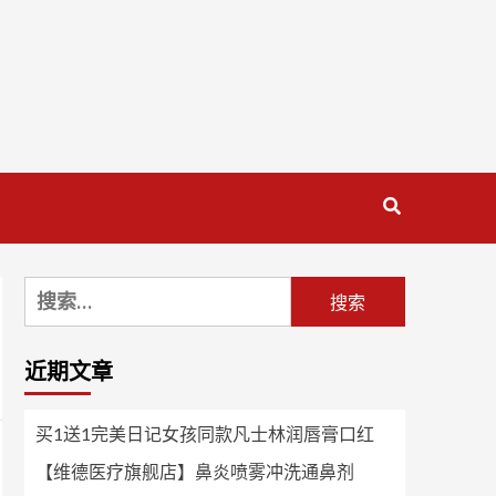
搜
索：
近期文章
买1送1完美日记女孩同款凡士林润唇膏口红
【维德医疗旗舰店】鼻炎喷雾冲洗通鼻剂