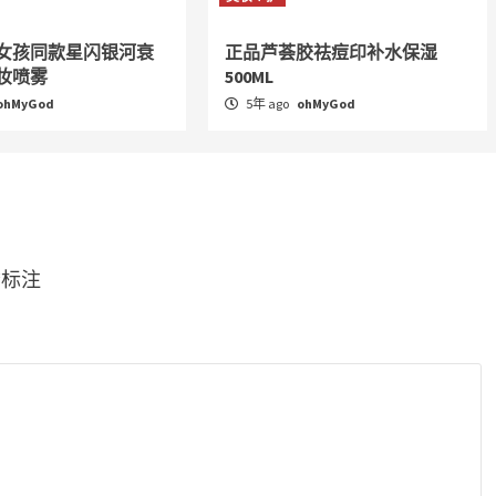
女孩同款星闪银河衰
正品芦荟胶祛痘印补水保湿
妆喷雾
500ML
ohMyGod
5年 ago
ohMyGod
*
标注