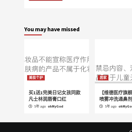
You may have missed
美妆个护
居家
买1送1完美日记女孩同款
【维德医疗旗
凡士林润唇膏口红
喷雾冲洗通鼻
5年 ago
ohMyGod
5年 ago
ohMyGo