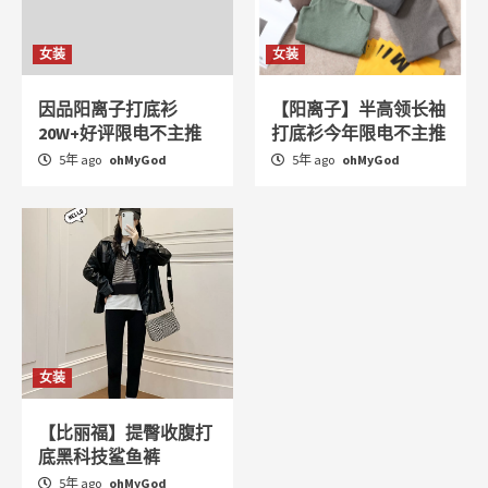
女装
女装
因品阳离子打底衫
【阳离子】半高领长袖
20W+好评限电不主推
打底衫今年限电不主推
5年 ago
ohMyGod
5年 ago
ohMyGod
女装
【比丽福】提臀收腹打
底黑科技鲨鱼裤
5年 ago
ohMyGod