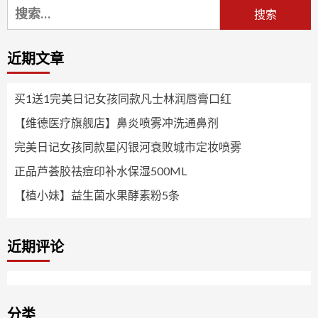
搜
索：
近期文章
买1送1完美日记女孩同款凡士林润唇膏口红
【维德医疗旗舰店】鼻炎喷雾冲洗通鼻剂
完美日记女孩同款星闪银河衰败城市定妆喷雾
正品芦荟胶祛痘印补水保湿500ML
【植小妹】益生菌水果酵素粉5条
近期评论
分类