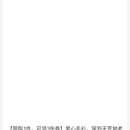
【限购1件，可领3张券】爱心毛衫，穿到天荒地老