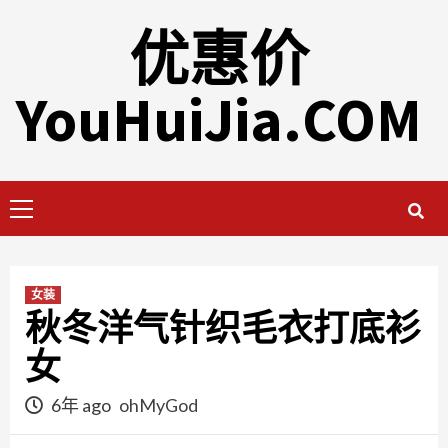
Skip
优惠价
to
content
YouHuiJia.COM
Primary
Menu
女装
秋冬洋气针织毛衣打底衫
女
6年 ago
ohMyGod