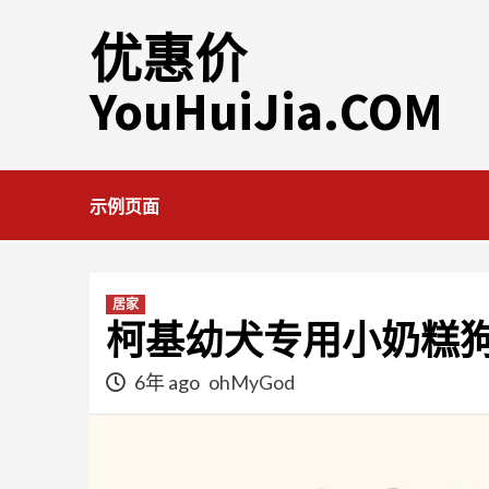
Skip
优惠价
to
content
YouHuiJia.COM
示例页面
居家
柯基幼犬专用小奶糕狗
6年 ago
ohMyGod