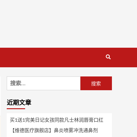
搜
索：
近期文章
买1送1完美日记女孩同款凡士林润唇膏口红
【维德医疗旗舰店】鼻炎喷雾冲洗通鼻剂