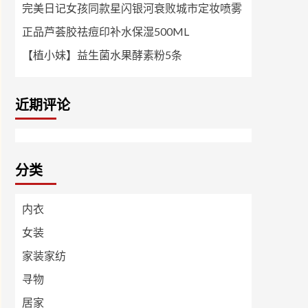
完美日记女孩同款星闪银河衰败城市定妆喷雾
正品芦荟胶祛痘印补水保湿500ML
【植小妹】益生菌水果酵素粉5条
近期评论
分类
内衣
女装
家装家纺
寻物
居家