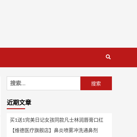
搜
索：
近期文章
买1送1完美日记女孩同款凡士林润唇膏口红
【维德医疗旗舰店】鼻炎喷雾冲洗通鼻剂