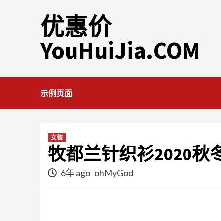
Skip
优惠价
to
content
YouHuiJia.COM
示例页面
女装
牧都兰针织衫2020
6年 ago
ohMyGod