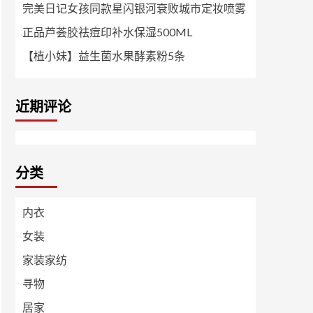
完美日记女孩同款星闪银河衰败城市定妆喷雾
正品芦荟胶祛痘印补水保湿500ML
【植小妹】益生菌水果酵素粉5条
近期评论
分类
内衣
女装
家装家纺
寻物
居家