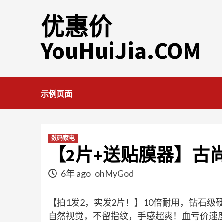
Skip
优惠价
to
content
YouHuiJia.COM
示例页面
数码家电
【2片+送贴膜器】古
6年 ago
ohMyGod
【拍1发2，实发2片！】10倍耐用，钻石
自然视觉，不留指纹，手感超爽！血亏价速