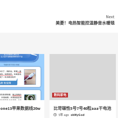
Next
美菱！电热智能控温静音水暖毯
数码家电
hone13苹果数据线20w
比苛碳性5号7号40粒aaa干电池
5年 ago
ohMyGod