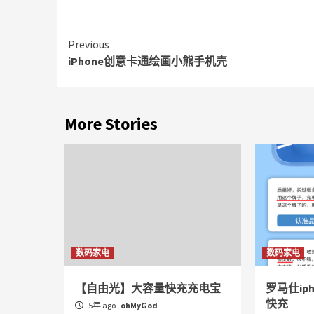
Continue
Previous
iPhone创意卡通绘画小熊手机壳
Reading
More Stories
数码家电
数码家电
【自由光】大容量快充充电宝
罗马仕ip
快充
5年 ago
ohMyGod