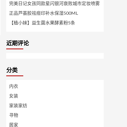
完美日记女孩同款星闪银河衰败城市定妆喷雾
正品芦荟胶祛痘印补水保湿500ML
【植小妹】益生菌水果酵素粉5条
近期评论
分类
内衣
女装
家装家纺
寻物
居家