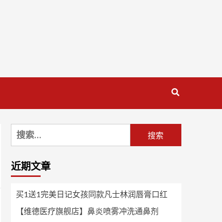
搜
索：
近期文章
买1送1完美日记女孩同款凡士林润唇膏口红
【维德医疗旗舰店】鼻炎喷雾冲洗通鼻剂