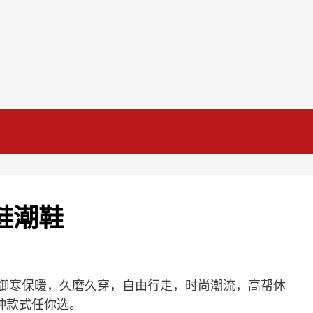
鞋潮鞋
，御寒保暖，久磨久穿，自由行走，时尚潮流，高帮休
种款式任你选。