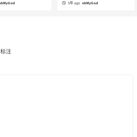
ohMyGod
5年 ago
ohMyGod
*
标注