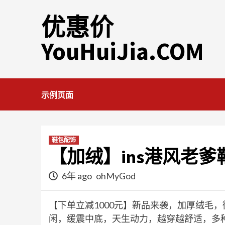
Skip
优惠价
to
content
YouHuiJia.COM
示例页面
鞋包配饰
【加绒】ins港风老爹
6年 ago
ohMyGod
【下单立减1000元】新品来袭，加厚绒毛
闲，缓震中底，天生动力，越穿越舒适，多