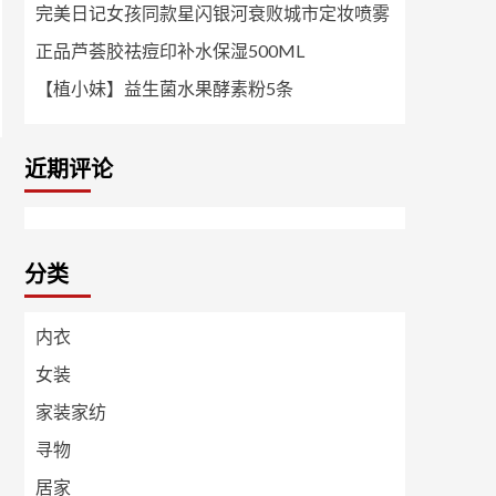
完美日记女孩同款星闪银河衰败城市定妆喷雾
正品芦荟胶祛痘印补水保湿500ML
【植小妹】益生菌水果酵素粉5条
近期评论
分类
内衣
女装
家装家纺
寻物
居家