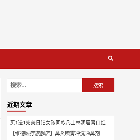
搜
索：
近期文章
买1送1完美日记女孩同款凡士林润唇膏口红
【维德医疗旗舰店】鼻炎喷雾冲洗通鼻剂