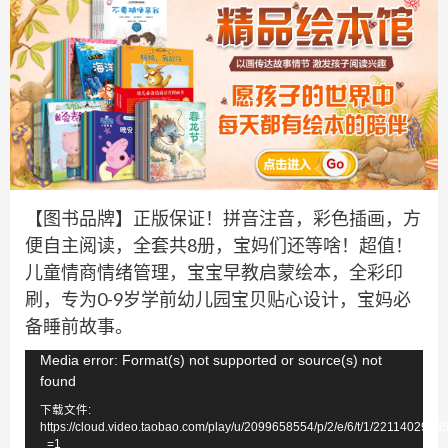
【图书品牌】正版保证！拼音注音，彩色插画，方
便自主阅读，全套共8册，宝妈们还等啥！超值！
儿童情商情绪管理，宝宝早教启蒙绘本，全彩印
刷，专为0-9岁学前幼儿园宝贝贴心设计，宝妈必
备睡前故事。
视
Media error: Format(s) not supported or source(s) not
found
频
下载文件:
播
https://cloud.video.taobao.com/play/u/2099658554/p/2/e/6/t/1/221140297
放
_=1