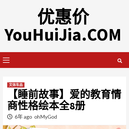
Skip
优惠价
to
content
YouHuiJia.COM
Primary
Menu
文体车品
【睡前故事】爱的教育情
商性格绘本全8册
6年 ago
ohMyGod