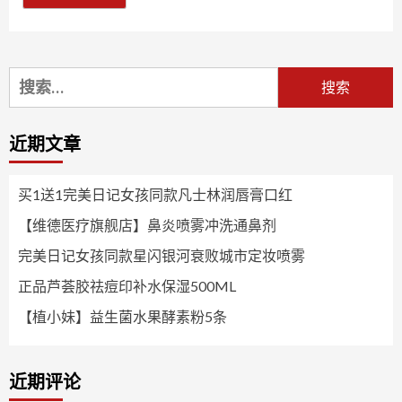
搜
索：
近期文章
买1送1完美日记女孩同款凡士林润唇膏口红
【维德医疗旗舰店】鼻炎喷雾冲洗通鼻剂
完美日记女孩同款星闪银河衰败城市定妆喷雾
正品芦荟胶祛痘印补水保湿500ML
【植小妹】益生菌水果酵素粉5条
近期评论