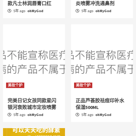
款凡士林润唇膏口红
炎喷雾冲洗通鼻剂
5年 ago
ohMyGod
5年 ago
ohMyGod
美妆个护
美妆个护
完美日记女孩同款星闪
正品芦荟胶祛痘印补水
银河衰败城市定妆喷雾
保湿500ML
5年 ago
ohMyGod
5年 ago
ohMyGod