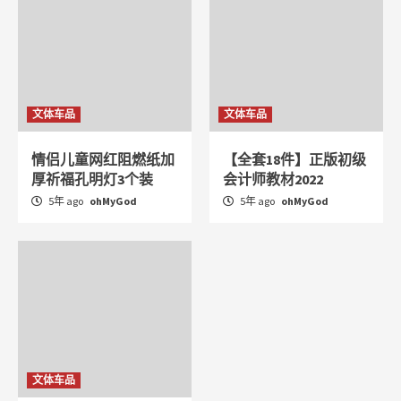
文体车品
文体车品
情侣儿童网红阻燃纸加
【全套18件】正版初级
厚祈福孔明灯3个装
会计师教材2022
5年 ago
ohMyGod
5年 ago
ohMyGod
文体车品