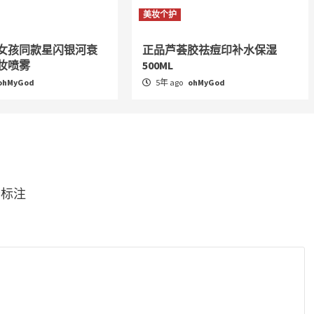
美妆个护
女孩同款星闪银河衰
正品芦荟胶祛痘印补水保湿
妆喷雾
500ML
ohMyGod
5年 ago
ohMyGod
*
标注