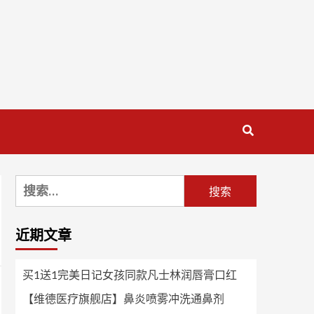
搜
索：
近期文章
买1送1完美日记女孩同款凡士林润唇膏口红
【维德医疗旗舰店】鼻炎喷雾冲洗通鼻剂