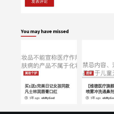
You may have missed
美妆个护
居家
买1送1完美日记女孩同款
【维德医疗旗
凡士林润唇膏口红
喷雾冲洗通鼻
5年 ago
ohMyGod
5年 ago
ohMyGo