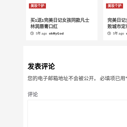
美妆个护
美妆个护
买1送1完美日记女孩同款凡士
完美日记
林润唇膏口红
败城市定
5年 ago
ohMyGod
5年 ago
发表评论
您的电子邮箱地址不会被公开。
必填项已用
评论