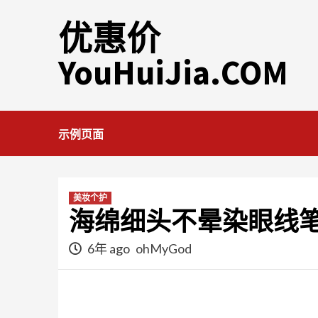
Skip
优惠价
to
content
YouHuiJia.COM
示例页面
美妆个护
海绵细头不晕染眼线
6年 ago
ohMyGod