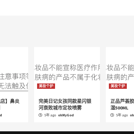
美妆个护
美妆个护
舰店】鼻炎
完美日记女孩同款星闪银
正品芦荟
剂
河衰败城市定妆喷雾
湿500ML
d
5年 ago
ohMyGod
5年 ago
o