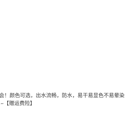
机会！颜色可选，出水流畅，防水，易干易显色不易晕染
~【赠运费险】