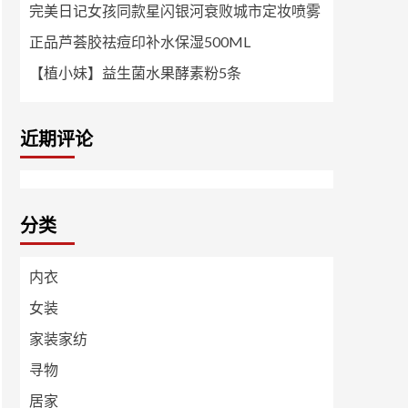
完美日记女孩同款星闪银河衰败城市定妆喷雾
正品芦荟胶祛痘印补水保湿500ML
【植小妹】益生菌水果酵素粉5条
近期评论
分类
内衣
女装
家装家纺
寻物
居家