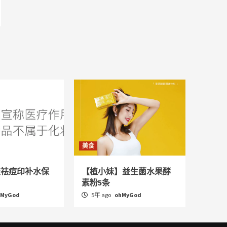
美食
胶祛痘印补水保
【植小妹】益生菌水果酵
素粉5条
hMyGod
5年 ago
ohMyGod