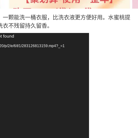
。一颗能洗一桶衣服，比洗衣液更方便好用。水蜜桃提
洗衣不残留持久留香。
ot found
20/p/2/e/6/t/1/283126813159.mp4?_=1