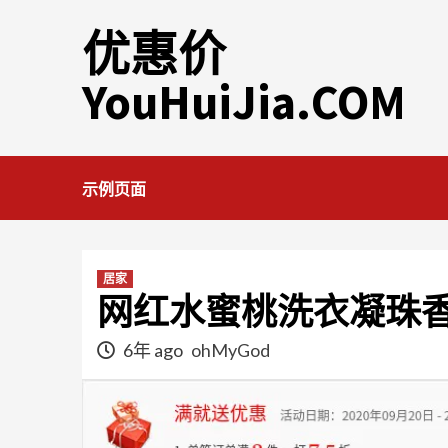
Skip
优惠价
to
content
YouHuiJia.COM
示例页面
居家
网红水蜜桃洗衣凝珠
6年 ago
ohMyGod