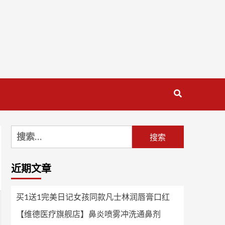
搜
索：
近期文章
买1送1完美日记女孩同款凡士林润唇膏口红
【维德医疗旗舰店】鼻炎喷雾冲洗通鼻剂