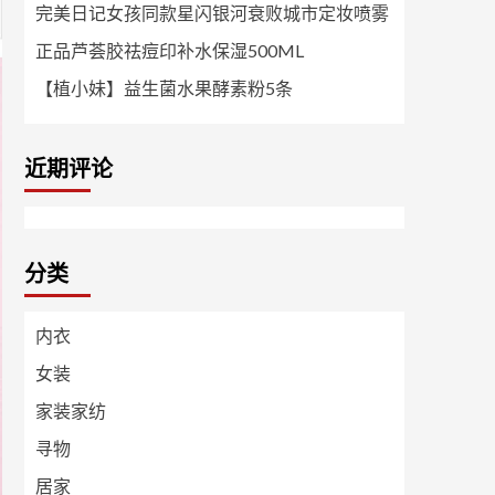
完美日记女孩同款星闪银河衰败城市定妆喷雾
正品芦荟胶祛痘印补水保湿500ML
【植小妹】益生菌水果酵素粉5条
近期评论
分类
内衣
女装
家装家纺
寻物
居家