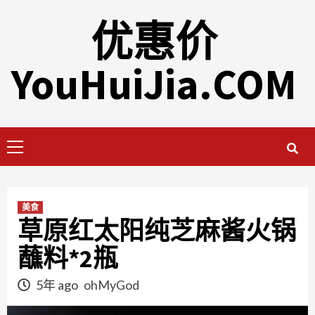
Skip
优惠价
to
content
YouHuiJia.COM
Primary
Menu
美食
草原红太阳纯芝麻酱火锅
蘸料*2瓶
5年 ago
ohMyGod