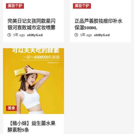
美妆个护
美妆个护
完美日记女孩同款星闪
正品芦荟胶祛痘印补水
银河衰败城市定妆喷雾
保湿500ML
5年 ago
ohMyGod
5年 ago
ohMyGod
美食
【植小妹】益生菌水果
酵素粉5条