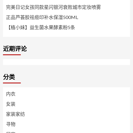
完美日记女孩同款星闪银河衰败城市定妆喷雾
正品芦荟胶祛痘印补水保湿500ML
【植小妹】益生菌水果酵素粉5条
近期评论
分类
内衣
女装
家装家纺
寻物