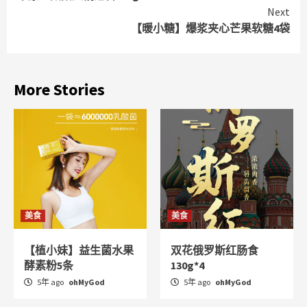
Reading
Next
【暖小糖】爆浆夹心芒果软糖4袋
More Stories
美食
美食
【植小妹】益生菌水果
双花俄罗斯红肠食
酵素粉5条
130g*4
5年 ago
ohMyGod
5年 ago
ohMyGod