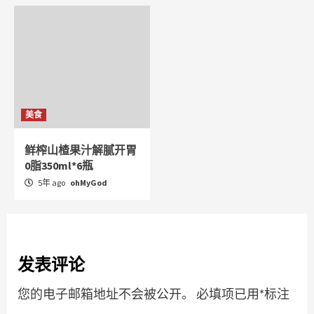
美食
鲜榨山楂果汁解腻开胃
0脂350ml*6瓶
5年 ago
ohMyGod
发表评论
您的电子邮箱地址不会被公开。
必填项已用
*
标注