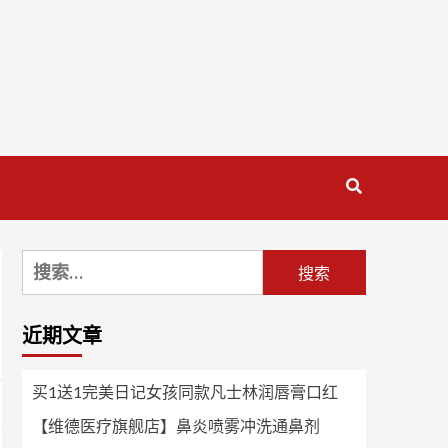
搜
索：
近期文章
买1送1完美日记女孩同款凡士林润唇膏口红
【维德医疗旗舰店】鼻炎喷雾冲洗通鼻剂