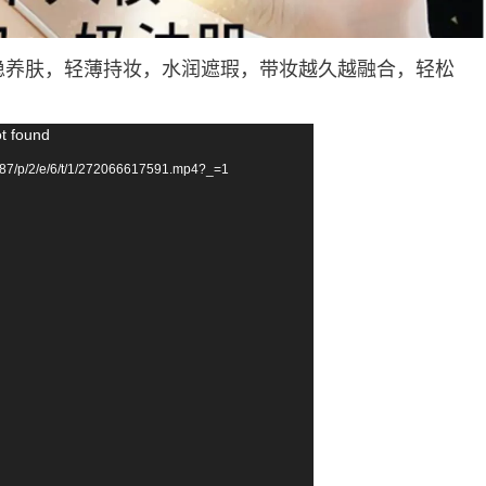
稳养肤，轻薄持妆，水润遮瑕，带妆越久越融合，轻松
！
ot found
87/p/2/e/6/t/1/272066617591.mp4?_=1