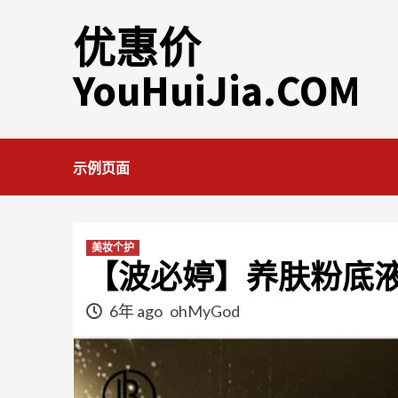
Skip
优惠价
to
content
YouHuiJia.COM
示例页面
美妆个护
【波必婷】养肤粉底
6年 ago
ohMyGod