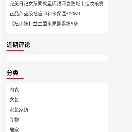
完美日记女孩同款星闪银河衰败城市定妆喷雾
正品芦荟胶祛痘印补水保湿500ML
【植小妹】益生菌水果酵素粉5条
近期评论
分类
内衣
女装
家装家纺
寻物
居家