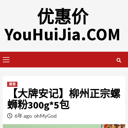
Skip
优惠价
to
content
YouHuiJia.COM
Primary
Menu
美食
【大牌安记】柳州正宗螺
蛳粉300g*5包
6年 ago
ohMyGod