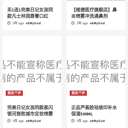
买1送1完美日记女孩同
【维德医疗旗舰店】鼻
款凡士林润唇膏口红
炎喷雾冲洗通鼻剂
5年 ago
ohMyGod
5年 ago
ohMyGod
美妆个护
美妆个护
完美日记女孩同款星闪
正品芦荟胶祛痘印补水
银河衰败城市定妆喷雾
保湿500ML
5年 ago
ohMyGod
5年 ago
ohMyGod