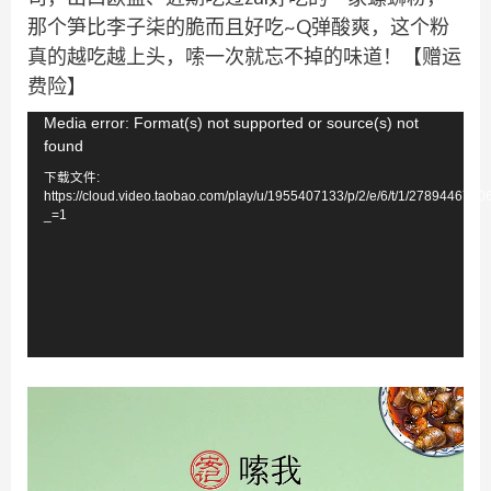
那个笋比李子柒的脆而且好吃~Q弹酸爽，这个粉
真的越吃越上头，嗦一次就忘不掉的味道！【赠运
费险】
视
Media error: Format(s) not supported or source(s) not
found
频
下载文件:
播
https://cloud.video.taobao.com/play/u/1955407133/p/2/e/6/t/1/278944676
放
_=1
器