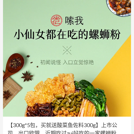
【300g*5包，买就送酸菜鱼佐料300g】上市公
司，出口欧盟、近期吃过zui好吃的一家螺蛳粉，