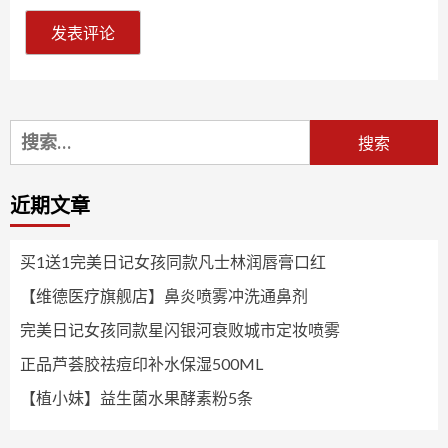
搜
索：
近期文章
买1送1完美日记女孩同款凡士林润唇膏口红
【维德医疗旗舰店】鼻炎喷雾冲洗通鼻剂
完美日记女孩同款星闪银河衰败城市定妆喷雾
正品芦荟胶祛痘印补水保湿500ML
【植小妹】益生菌水果酵素粉5条