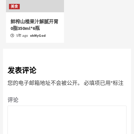
美食
鲜榨山楂果汁解腻开胃
0脂350ml*6瓶
5年 ago
ohMyGod
发表评论
您的电子邮箱地址不会被公开。
必填项已用
*
标注
评论