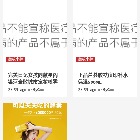
美妆个护
美妆个护
完美日记女孩同款星闪
正品芦荟胶祛痘印补水
银河衰败城市定妆喷雾
保湿500ML
5年 ago
ohMyGod
5年 ago
ohMyGod