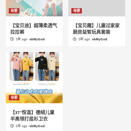
母婴
母婴
【宝贝迪】超薄柔透气
【宝贝趣】儿童过家家
拉拉裤
厨房益智玩具套装
5年 ago
ohMyGod
5年 ago
ohMyGod
母婴
【37°恒温】德绒儿童
半高领打底衫卫衣
5年 ago
ohMyGod