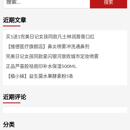
索：
近期文章
买1送1完美日记女孩同款凡士林润唇膏口红
【维德医疗旗舰店】鼻炎喷雾冲洗通鼻剂
完美日记女孩同款星闪银河衰败城市定妆喷雾
正品芦荟胶祛痘印补水保湿500ML
【植小妹】益生菌水果酵素粉5条
近期评论
分类