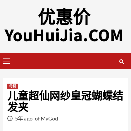
Skip
优惠价
to
content
YouHuiJia.COM
Primary
Menu
母婴
儿童超仙网纱皇冠蝴蝶结
发夹
5年 ago
ohMyGod