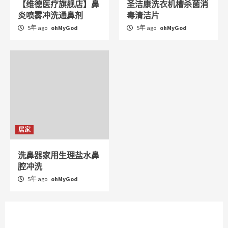
【维德医疗旗舰店】鼻
圣洁康洗衣机槽杀菌消
炎喷雾冲洗通鼻剂
毒清洁片
5年 ago
ohMyGod
5年 ago
ohMyGod
居家
洗鼻器家用生理盐水鼻
腔冲洗
5年 ago
ohMyGod