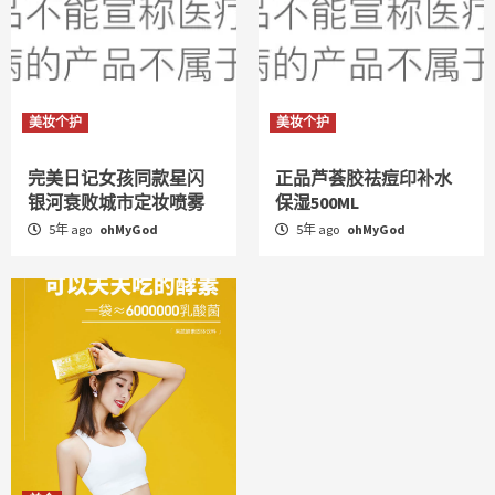
美妆个护
美妆个护
完美日记女孩同款星闪
正品芦荟胶祛痘印补水
银河衰败城市定妆喷雾
保湿500ML
5年 ago
ohMyGod
5年 ago
ohMyGod