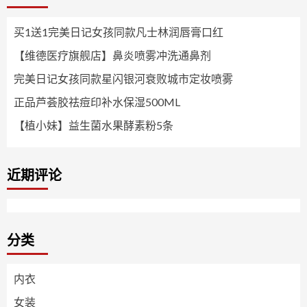
买1送1完美日记女孩同款凡士林润唇膏口红
【维德医疗旗舰店】鼻炎喷雾冲洗通鼻剂
完美日记女孩同款星闪银河衰败城市定妆喷雾
正品芦荟胶祛痘印补水保湿500ML
【植小妹】益生菌水果酵素粉5条
近期评论
分类
内衣
女装