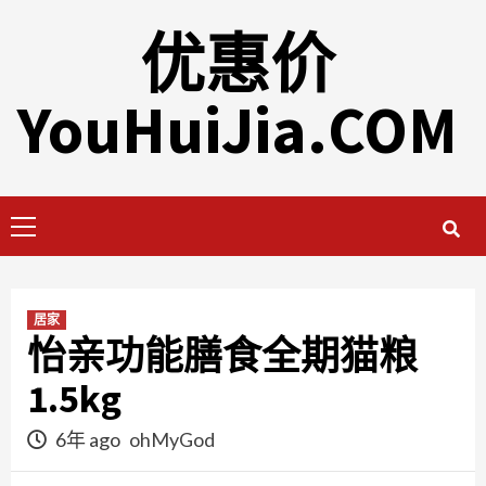
Skip
优惠价
to
content
YouHuiJia.COM
Primary
Menu
居家
怡亲功能膳食全期猫粮
1.5kg
6年 ago
ohMyGod