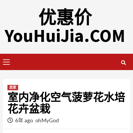
Skip
优惠价
to
content
YouHuiJia.COM
Primary
Menu
居家
室内净化空气菠萝花水培
花卉盆栽
6年 ago
ohMyGod