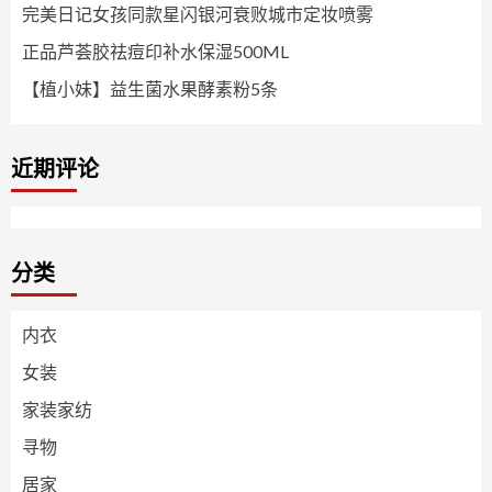
完美日记女孩同款星闪银河衰败城市定妆喷雾
正品芦荟胶祛痘印补水保湿500ML
【植小妹】益生菌水果酵素粉5条
近期评论
分类
内衣
女装
家装家纺
寻物
居家