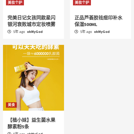
美妆个护
美妆个护
完美日记女孩同款星闪
正品芦荟胶祛痘印补水
银河衰败城市定妆喷雾
保湿500ML
5年 ago
ohMyGod
5年 ago
ohMyGod
美食
【植小妹】益生菌水果
酵素粉5条
5年 ago
ohMyGod