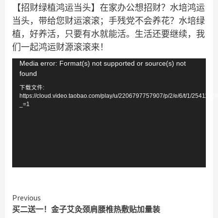
【招财绿植鸿运当头】在家办公想招财？水培鸿运
当头，带给您财运滚滚；手残党不会养花？水培绿
植，好养活，只要有水就能活。生活还要继续，我
们一起鸿运财源滚滚来！
视
Media error: Format(s) not supported or source(s) not
found
频
下载文件:
播
https://cloud.video.taobao.com/play/u/2206797757907/p/2/e/6/t/1/254111
放
_=1
器
Continue
Previous
买二送一！金子艾灸颈肩腰椎热敷贴加量装
Reading