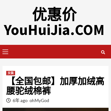
Skip
优惠价
to
content
YouHuiJia.COM
Primary
Menu
女装
【全国包邮】加厚加绒高
腰驼绒棉裤
6年 ago
ohMyGod