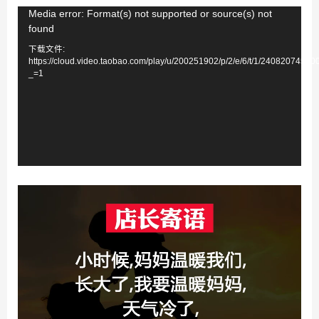
视
Media error: Format(s) not supported or source(s) not
found
频
下载文件:
播
https://cloud.video.taobao.com/play/u/200251902/p/2/e/6/t/1/2408207451
放
_=1
器