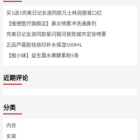
买1送1完美日记女孩同款凡士林润唇膏口红
【维德医疗旗舰店】鼻炎喷雾冲洗通鼻剂
完美日记女孩同款星闪银河衰败城市定妆喷雾
正品芦荟胶祛痘印补水保湿500ML
【植小妹】益生菌水果酵素粉5条
近期评论
分类
内衣
女装