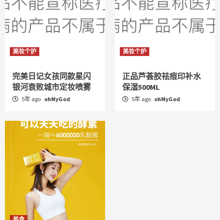
美妆个护
美妆个护
完美日记女孩同款星闪
正品芦荟胶祛痘印补水
银河衰败城市定妆喷雾
保湿500ML
5年 ago
ohMyGod
5年 ago
ohMyGod
美食