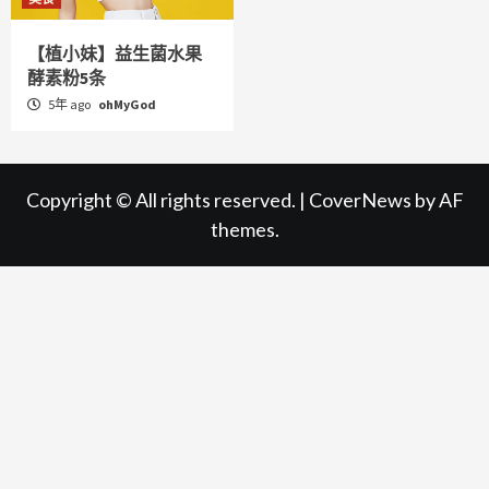
【植小妹】益生菌水果
酵素粉5条
5年 ago
ohMyGod
Copyright © All rights reserved.
|
CoverNews
by AF
themes.