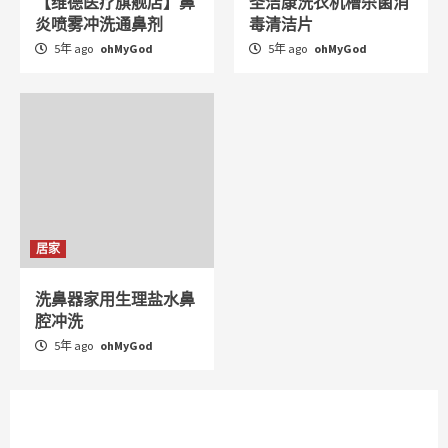
【维德医疗旗舰店】鼻
圣洁康洗衣机槽杀菌消
炎喷雾冲洗通鼻剂
毒清洁片
5年 ago
ohMyGod
5年 ago
ohMyGod
居家
洗鼻器家用生理盐水鼻
腔冲洗
5年 ago
ohMyGod