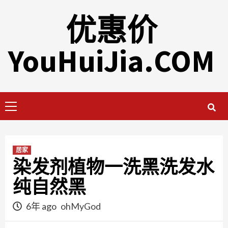
Skip
优惠价
to
content
YouHuiJia.COM
Primary
Menu
居家
染发剂植物一洗黑洗发水
纯自然黑
6年 ago
ohMyGod