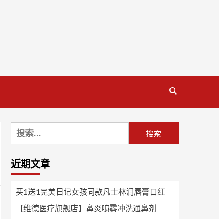
搜
索：
近期文章
买1送1完美日记女孩同款凡士林润唇膏口红
【维德医疗旗舰店】鼻炎喷雾冲洗通鼻剂