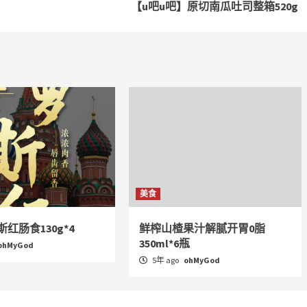
【u吧u吧】原切南瓜吐司整箱520g
美食
红肠食130g*4
鲜榨山楂果汁解腻开胃0脂
350ml*6瓶
ohMyGod
5年 ago
ohMyGod