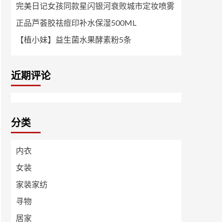
完美日记女孩同款星闪银河衰败城市定妆喷雾
正品芦荟胶祛痘印补水保湿500ML
【植小妹】益生菌水果酵素粉5条
近期评论
分类
内衣
女装
家装家纺
寻物
居家