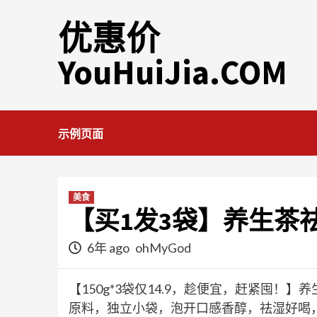
Skip
优惠价
to
content
YouHuiJia.COM
示例页面
美食
【买1发3袋】养生茶
6年 ago
ohMyGod
【150g*3袋仅14.9，趁便宜，赶紧囤
原料，独立小袋，泡开口感香醇，祛湿好喝