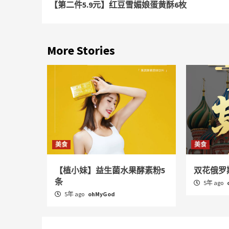
【第二件5.9元】红豆雪媚娘蛋黄酥6枚
Reading
More Stories
美食
美食
【植小妹】益生菌水果酵素粉5
双花俄罗斯
条
5年 ago
5年 ago
ohMyGod