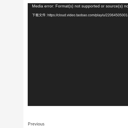
视
Media error: Format(s) not supported or source(s) n
频
下载文件: https://cloud.video.taobao.com/play/u/22064505001
播
放
器
Continue
Previous