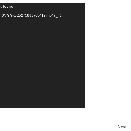
ot found
40/p/2/e/6/t/1/275881763419.mp4?_=1
Next