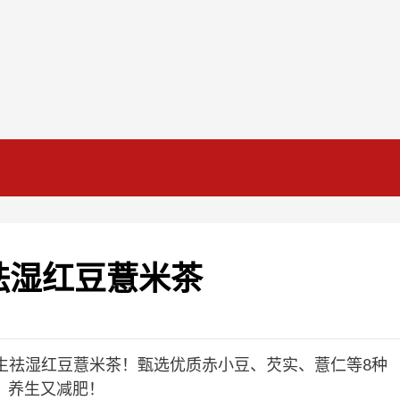
祛湿红豆薏米茶
！】养生祛湿红豆薏米茶！甄选优质赤小豆、芡实、薏仁等8种
，养生又减肥！