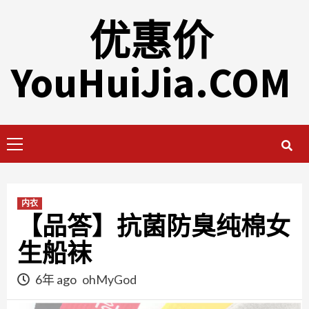
Skip
优惠价
to
content
YouHuiJia.COM
Primary
Menu
内衣
【品答】抗菌防臭纯棉女
生船袜
6年 ago
ohMyGod